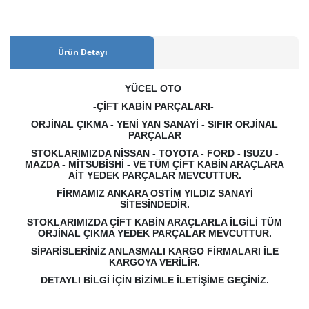
Ürün Detayı
YÜCEL OTO
-ÇİFT KABİN PARÇALARI-
ORJİNAL ÇIKMA - YENİ YAN SANAYİ - SIFIR ORJİNAL
PARÇALAR
STOKLARIMIZDA NİSSAN - TOYOTA - FORD - ISUZU -
MAZDA - MİTSUBİSHİ - VE TÜM ÇİFT KABİN ARAÇLARA
AİT YEDEK PARÇALAR MEVCUTTUR.
FİRMAMIZ ANKARA OSTİM YILDIZ SANAYİ
SİTESİNDEDİR.
STOKLARIMIZDA ÇİFT KABİN ARAÇLARLA İLGİLİ TÜM
ORJİNAL ÇIKMA YEDEK PARÇALAR MEVCUTTUR.
SİPARİSLERİNİZ ANLASMALI KARGO FİRMALARI İLE
KARGOYA VERİLİR.
DETAYLI BİLGİ İÇİN BİZİMLE İLETİŞİME GEÇİNİZ.