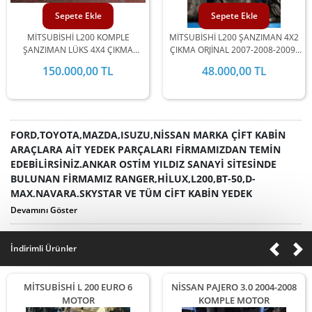
Sepete Ekle
Sepete Ekle
MİTSUBİSHİ L200 KOMPLE
MİTSUBİSHİ L200 ŞANZIMAN 4X2
ŞANZIMAN LÜKS 4X4 ÇIKMA
ÇIKMA ORJİNAL 2007-2008-2009-
ORJİNAL 2007-2008-2009-2010-
2010-2011-2012-2013-2014-2015
150.000,00 TL
48.000,00 TL
2011-2012-2013-2014-2015
MODEL ARALIĞINDA
MODEL ARALIĞINDA
STOKLARIMIZDA MEVCUTTUR.
STOKLARIMIZDA MEVCUTTUR.
FORD,TOYOTA,MAZDA,ISUZU,NİSSAN MARKA ÇİFT KABİN
ARAÇLARA AİT YEDEK PARÇALARI FİRMAMIZDAN TEMİN
EDEBİLİRSİNİZ.ANKAR OSTİM YILDIZ SANAYİ SİTESİNDE
BULUNAN FİRMAMIZ RANGER,HİLUX,L200,BT-50,D-
MAX,NAVARA,SKYSTAR VE TÜM ÇİFT KABİN YEDEK
PARÇALARININ SATIŞINI YAPMAKTADIR..STOKLARIMIZDA
Devamını Göster
ÇİFT KABİN ARAÇLARA AİT TÜM YEDEK PARÇALAR
MEVCUTTUR.SİPARİSLERİNİZ ANLAŞMALI KARGO
İndirimli Ürünler
FİRMALARI İLE AYNI GÜN KARGOYA VERİLİR.SİTEMİZDE
BULAMADIĞINIZ ÜRÜNLER VE FİYAT BİLGİSİ İÇİN BİZİMLE
İLETİŞİME GEÇİNİZ.
MİTSUBİSHİ L 200 EURO 6
NİSSAN PAJERO 3.0 2004-2008
MOTOR
KOMPLE MOTOR