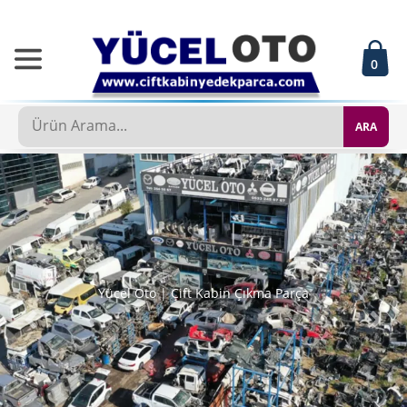
0
ARA
Yücel Oto | Çift Kabin Çıkma Parça
Geri
İleri