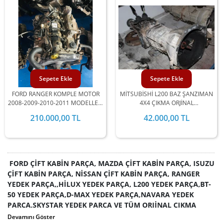
Sepete Ekle
Sepete Ekle
FORD RANGER KOMPLE MOTOR
MİTSUBİSHİ L200 BAZ ŞANZIMAN
2008-2009-2010-2011 MODELLERİ
4X4 ÇIKMA ORJİNAL
İLE UYUMLUDUR
STOKLARIMIZDA MEVCUTTUR.
210.000,00 TL
42.000,00 TL
FORD ÇİFT KABİN PARÇA, MAZDA ÇİFT KABİN PARÇA, ISUZU
ÇİFT KABİN PARÇA, NİSSAN ÇİFT KABİN PARÇA, RANGER
YEDEK PARÇA,,HİLUX YEDEK PARÇA, L200 YEDEK PARÇA,BT-
50 YEDEK PARÇA,D-MAX YEDEK PARÇA,NAVARA YEDEK
PARÇA,SKYSTAR YEDEK PARÇA VE TÜM ORJİNAL ÇIKMA
YEDEK PARÇALARI FİRMAMIZDAN TEMİN EDEBİLİRSİNİZ.
Devamını Göster