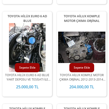
TOYOTA HİLÜX EURO 6 AD
TOYOTA HİLUX KOMPLE
BLUE
MOTOR ÇIKMA ORJİNAL
Sepete Ekle
Sepete Ekle
TOYOTA HİLÜX EURO 6 AD BLUE
TOYOTA HİLUX KOMPLE MOTOR
YAKIT DEPOSU VE TESİSATI İLE
ÇIKMA ORJİNAL 2012-2013-2014-
BİRLİKTE 2016-2017-2018-2019
15 MODEL ARALIĞINDA
25.000,00 TL
204.000,00 TL
UYUMLU
STOKLARIMIZDA MEVCUTTUR.
TOYOTA HİLUX KOMPLE
TOYOTA HİLUX KOMPLE