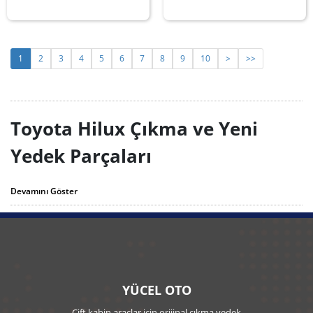
1
2
3
4
5
6
7
8
9
10
>
>>
Toyota Hilux Çıkma ve Yeni
Yedek Parçaları
Toyota Hilux Çıkma Yedek Parçaları
alanında Türkiye’de en güçlü stoğa
Devamını Göster
sahip olan firmadır. Öncelikli hedefimiz müşteri memnuniyetini sağlamak
olup, bununla birlikte Toyota Hilux yedek parçalarını en uygun fiyatlarla
sizlere sunuyoruz. Hilux yedek parçalarını “çıkma parça” şeklinde temin
ettiğiniz takdirde; hem aracınızın orijinalliği bozulmamış olur, hem de
bütçenizi yormaz. Hilux çıkma yedek parçalarının hepsi kazalı araçlardan
sökülmüş olup, test işlemleri deneyimli personellerimiz tarafından
sağlandıktan sonra satışa sunulmaktadır. Firmamızdan satın almış olduğunuz
tüm Çıkma Parçalar muhayyerdir.
YÜCEL OTO
Çift kabin araçlar için orijinal çıkma yedek