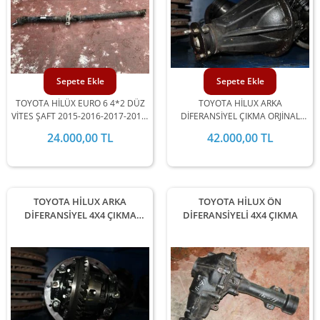
Sepete Ekle
Sepete Ekle
TOYOTA HİLÜX EURO 6 4*2 DÜZ
TOYOTA HİLUX ARKA
VİTES ŞAFT 2015-2016-2017-2018-
DİFERANSİYEL ÇIKMA ORJİNAL
2019 UYUMLU
2012-2013-2014-15 MODEL
24.000,00 TL
42.000,00 TL
ARALIĞINDA STOKLARIMIZDA
MEVCUTTUR.
TOYOTA HİLUX ARKA
TOYOTA HİLUX ÖN
DİFERANSİYEL 4X4 ÇIKMA
DİFERANSİYELİ 4X4 ÇIKMA
ORJİNAL