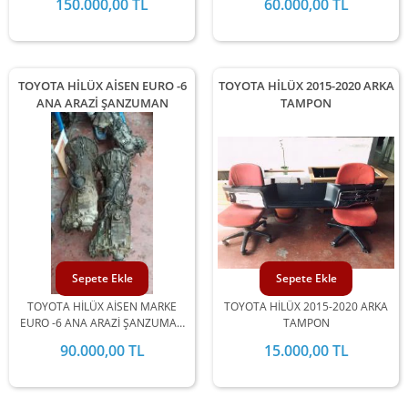
150.000,00 TL
60.000,00 TL
UYUMLU
TOYOTA HİLÜX AİSEN EURO -6
TOYOTA HİLÜX 2015-2020 ARKA
ANA ARAZİ ŞANZUMAN
TAMPON
Sepete Ekle
Sepete Ekle
TOYOTA HİLÜX AİSEN MARKE
TOYOTA HİLÜX 2015-2020 ARKA
EURO -6 ANA ARAZİ ŞANZUMAN
TAMPON
3000 MOTOR İLE UYUMLUDUR
90.000,00 TL
15.000,00 TL