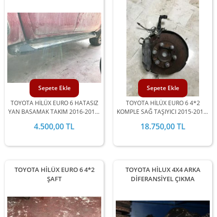
Sepete Ekle
Sepete Ekle
TOYOTA HİLÜX EURO 6 HATASIZ
TOYOTA HİLÜX EURO 6 4*2
YAN BASAMAK TAKIM 2016-2017-
KOMPLE SAĞ TAŞIYICI 2015-2016-
2018-2019-2020 YILLARI UYUMLU
2017-2018-2019 UYUMLU
4.500,00 TL
18.750,00 TL
TOYOTA HİLÜX EURO 6 4*2
TOYOTA HİLUX 4X4 ARKA
ŞAFT
DİFERANSİYEL ÇIKMA