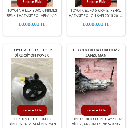
Sepete Ekle
Sepete Ekle
TOYOTA HİLÜX EURO 6 KIRMIZI
TOYOTA EURO 6 KIRMIZI RENKLİ
RENKLİ HATASIZ SOL ARKA KAPI
HATASIZ SOL ÖN KAPI 2016-2017-
2016-2017-2018-2019-2020
2018-2019-2020 YILLARI UYUMLU
60.000,00 TL
60.000,00 TL
YILLARI UYUMLU
TOYOTA HİLÜX EURO 6
TOYOTA HİLÜX EURO 6 4*2
DİREKSİYON POVERİ
ŞANZUMAN
Sepete Ekle
Sepete Ekle
TOYOTA HİLÜX EURO 6
TOYOTA HİLÜX EURO 6 4*2 DÜZ
DİREKSİYON POVERİ YENİ YAN
VİTES ŞANZUMAN 2015-2016-