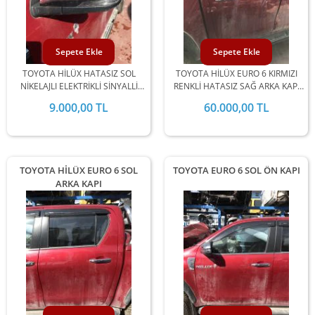
Sepete Ekle
Sepete Ekle
TOYOTA HİLÜX HATASIZ SOL
TOYOTA HİLÜX EURO 6 KIRMIZI
NİKELAJLI ELEKTRİKLİ SİNYALLİ
RENKLİ HATASIZ SAĞ ARKA KAPI
AYNA 2015-2016-2017-2018-
2016-2017-2018-2019-2020
9.000,00 TL
60.000,00 TL
2019-2020 YILLARI ARASI UYUMLU
YILLARI UYUMLU
TOYOTA HİLÜX EURO 6 SOL
TOYOTA EURO 6 SOL ÖN KAPI
ARKA KAPI