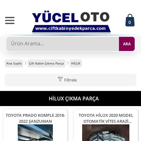
0
ARA
Ana Sayfa
Çift Kabin Çıkma Parça
HİLUX
Filtrele
HİLUX ÇIKMA PARÇA
TOYOTA PRADO KOMPLE 2018-
TOYOTA HİLÜX 2020 MODEL
2022 ŞANZUMAN
OTOMATİK VİTES ARAZİ
ŞANZUMANI