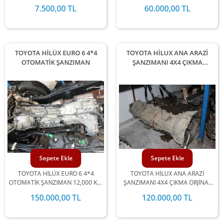
SANAYİ 2015-2016-2017-2018-
2017-2018-2019 UYUMLU
7.500,00 TL
60.000,00 TL
2019 YILLARI ARASI UYUMLU
TOYOTA HİLÜX EURO 6 4*4
TOYOTA HİLUX ANA ARAZİ
OTOMATİK ŞANZIMAN
ŞANZIMANI 4X4 ÇIKMA
ORJİNAL
Sepete Ekle
Sepete Ekle
TOYOTA HİLÜX EURO 6 4*4
TOYOTA HİLUX ANA ARAZİ
OTOMATİK ŞANZIMAN 12,000 KM
ŞANZIMANI 4X4 ÇIKMA ORJİNAL
DE 2016-2017-2018-2019
2006-2007-2008-2009-2010-2011-
150.000,00 TL
120.000,00 TL
UYUMLU
2012-2013-2014-2015 MODEL
ARALIĞINDA STOKLARIMIZDA
MEVCUTTUR.