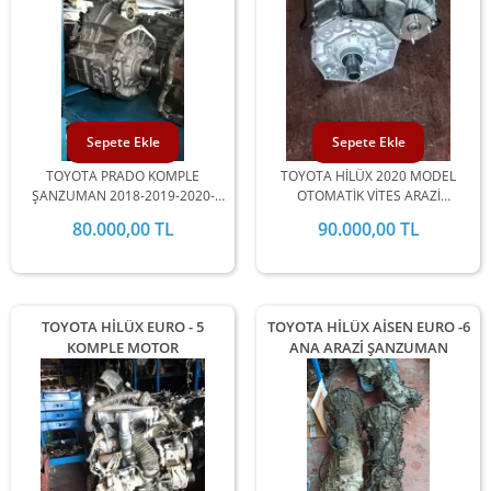
Sepete Ekle
Sepete Ekle
TOYOTA PRADO KOMPLE
TOYOTA HİLÜX 2020 MODEL
ŞANZUMAN 2018-2019-2020-
OTOMATİK VİTES ARAZİ
2021-2022 MODELLERİ İLE
ŞANZUMANI
80.000,00 TL
90.000,00 TL
UYUMLUDUR
TOYOTA HİLÜX EURO - 5
TOYOTA HİLÜX AİSEN EURO -6
KOMPLE MOTOR
ANA ARAZİ ŞANZUMAN