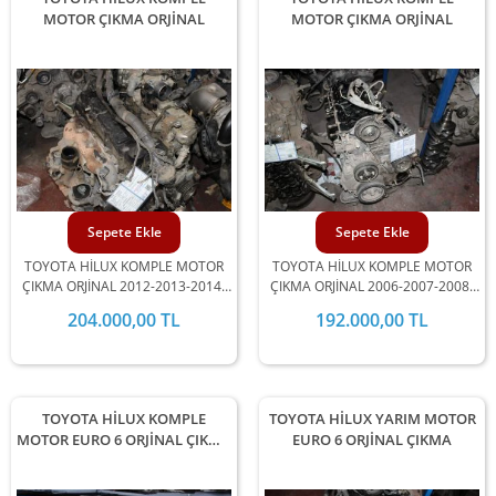
MOTOR ÇIKMA ORJİNAL
MOTOR ÇIKMA ORJİNAL
Sepete Ekle
Sepete Ekle
TOYOTA HİLUX KOMPLE MOTOR
TOYOTA HİLUX KOMPLE MOTOR
ÇIKMA ORJİNAL 2012-2013-2014-
ÇIKMA ORJİNAL 2006-2007-2008-
15 MODEL ARALIĞINDA
2009-2010 MODEL ARALIĞINDA
204.000,00 TL
192.000,00 TL
STOKLARIMIZDA MEVCUTTUR.
STOKLARIMIZDA MEVCUTTUR.
TOYOTA HİLUX KOMPLE
TOYOTA HİLUX YARIM MOTOR
MOTOR EURO 6 ORJİNAL ÇIKMA
EURO 6 ORJİNAL ÇIKMA
12580 KM'DE