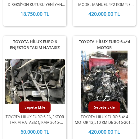
DİREKSİYON KUTUSU YENİ YAN
MODEL MANUEL 4*2 KOMPLE
SANAYİ 2015-2016-2017-2018-
MOTOR 2015-2016-2017-2018-
18.750,00 TL
420.000,00 TL
2019 YILLARI ARASI UYUMLU
2019 UYUMLU
TOYOTA HİLÜX EURO 6
TOYOTA HİLÜX EURO 6 4*4
ENJEKTÖR TAKIM HATASIZ
MOTOR
Sepete Ekle
Sepete Ekle
TOYOTA HİLÜX EURO 6 ENJEKTÖR
TOYOTA HİLÜX EURO 6 4*4
TAKIM HATASIZ ÇIKMA 2015-
MOTOR 12,510 KM DE 2016-2017-
2016-2017-2018-2019 UYUMLU
2018-2019 UYUMLU
60.000,00 TL
420.000,00 TL