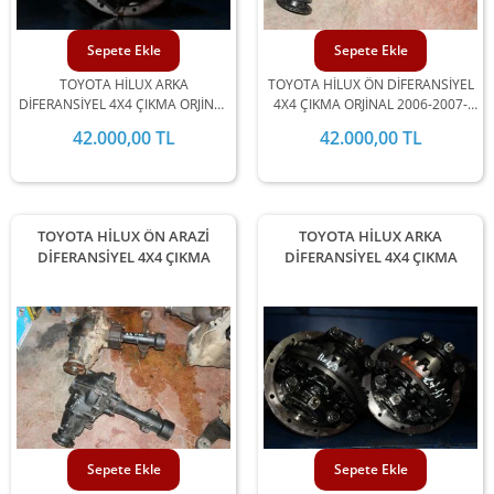
Sepete Ekle
Sepete Ekle
TOYOTA HİLUX ARKA
TOYOTA HİLUX ÖN DİFERANSİYEL
DİFERANSİYEL 4X4 ÇIKMA ORJİNAL
4X4 ÇIKMA ORJİNAL 2006-2007-
2012-2013-2014-15 MODEL
2008-2009-2010-2011-2012-2013-
42.000,00 TL
42.000,00 TL
ARALIĞINDA STOKLARIMIZDA
2014-2015 MODEL ARALIĞINDA
MEVCUTTUR.
STOKLARIMIZDA MEVCUTTUR.
TOYOTA HİLUX ÖN ARAZİ
TOYOTA HİLUX ARKA
DİFERANSİYEL 4X4 ÇIKMA
DİFERANSİYEL 4X4 ÇIKMA
Sepete Ekle
Sepete Ekle