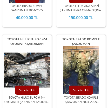
TOYOTA BRADO KOMPLE
TOYOTA HİLUX ANA ARAZİ
ŞANZUMAN 2004-2005
ŞANZIMANI 4X4 ÇIKMA ORJİNAL
MODELLERİ İLE UYUMLUDUR.
2006-2007-2008-2009-2010-2011-
40.000,00 TL
150.000,00 TL
2012-2013-2014-2015 MODEL
ARALIĞINDA STOKLARIMIZDA
MEVCUTTUR.
TOYOTA HİLÜX EURO 6 4*4
TOYOTA PRADO KOMPLE
OTOMATİK ŞANZIMAN
ŞANZUMAN
Sepete Ekle
Sepete Ekle
TOYOTA HİLÜX EURO 6 4*4
TOYOTA BRADO KOMPLE
OTOMATİK ŞANZIMAN 12,000 KM
ŞANZUMAN 2004-2005
DE 2016-2017-2018-2019
MODELLERİ İLE UYUMLUDUR.