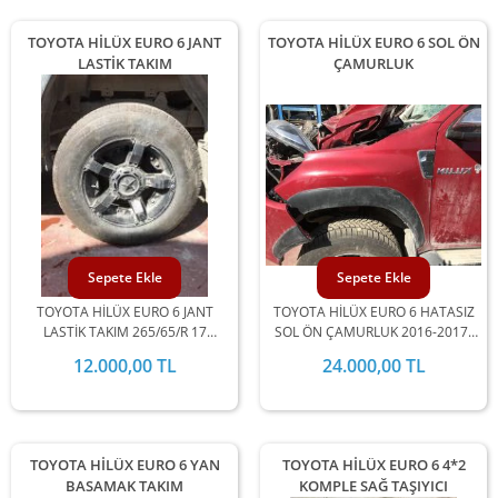
TOYOTA HİLÜX EURO 6 JANT
TOYOTA HİLÜX EURO 6 SOL ÖN
LASTİK TAKIM
ÇAMURLUK
Sepete Ekle
Sepete Ekle
TOYOTA HİLÜX EURO 6 JANT
TOYOTA HİLÜX EURO 6 HATASIZ
LASTİK TAKIM 265/65/R 17
SOL ÖN ÇAMURLUK 2016-2017-
EBATLARINDA 2016-2017-2018-
2018-2019-2020 YILLARI UYUMLU
12.000,00 TL
24.000,00 TL
2019-2020 YILLARI UYUMLU
TOYOTA HİLÜX EURO 6 YAN
TOYOTA HİLÜX EURO 6 4*2
BASAMAK TAKIM
KOMPLE SAĞ TAŞIYICI