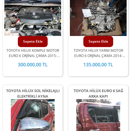
Sepete Ekle
Sepete Ekle
TOYOTA HİLUX KOMPLE MOTOR
TOYOTA HİLUX YARIM MOTOR
EURO 6 ORJİNAL ÇIKMA 2015-
EURO 6 ORJİNAL ÇIKMA 2014-
2016-2017-2018 MODEL
2015-2016-2017-2018 MODEL
300.000,00 TL
135.000,00 TL
ARALIĞINDA STOKLARIMIZDA
ARALIĞINDA STOKLARIMIZDA
MEVCUTTUR.
MEVCUTTUR.
TOYOTA HİLÜX SOL NİKELAJLI
TOYOTA HİLÜX EURO 6 SAĞ
ELEKTRİKLİ AYNA
ARKA KAPI