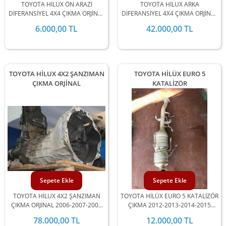
TOYOTA HİLUX ÖN ARAZİ
TOYOTA HİLUX ARKA
DİFERANSİYEL 4X4 ÇIKMA ORJİNAL
DİFERANSİYEL 4X4 ÇIKMA ORJİNAL
2006-2007-2008-2009-2010-2011-
2006-2007-2008-2009-2010-2011
6.000,00 TL
42.000,00 TL
2012-2013-2014-2015 MODEL
MODEL ARALIĞINDA
ARALIĞINDA STOKLARIMIZDA
STOKLARIMIZDA MEVCUTTUR.
MEVCUTTUR.
TOYOTA HİLUX 4X2 ŞANZIMAN
TOYOTA HİLÜX EURO 5
ÇIKMA ORJİNAL
KATALİZÖR
Sepete Ekle
Sepete Ekle
TOYOTA HİLUX 4X2 ŞANZIMAN
TOYOTA HİLÜX EURO 5 KATALİZÖR
ÇIKMA ORJİNAL 2006-2007-2008
ÇIKMA 2012-2013-2014-2015
MODEL ARALIĞINDA
UYUMLU
78.000,00 TL
12.000,00 TL
STOKLARIMIZDA MEVCUTTUR.