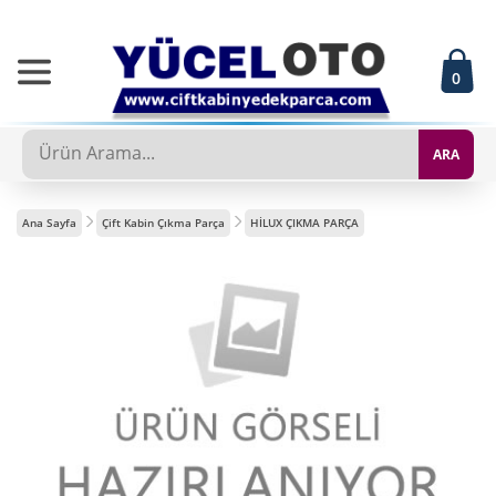
0
ARA
Ana Sayfa
Çift Kabin Çıkma Parça
HİLUX ÇIKMA PARÇA