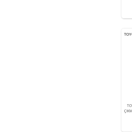
2
TOY
TO
ÇIKM
201