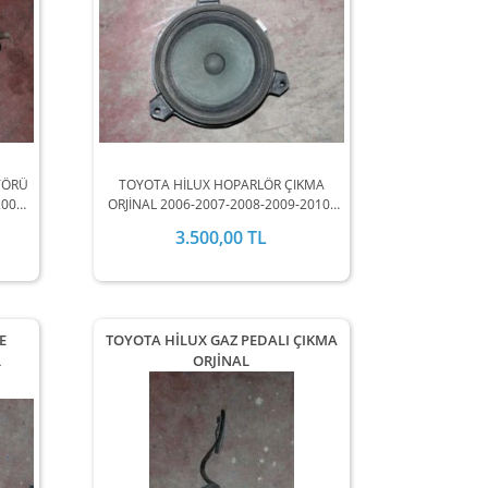
TÖRÜ
TOYOTA HİLUX HOPARLÖR ÇIKMA
2009-
ORJİNAL 2006-2007-2008-2009-2010-
INDA
2011-2012 MODEL ARALIĞINDA
3.500,00 TL
.
STOKLARIMIZDA MEVCUTTUR.
E
TOYOTA HİLUX GAZ PEDALI ÇIKMA
L
ORJİNAL