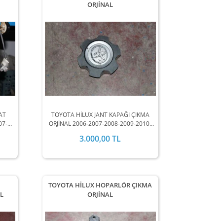
ORJİNAL
AT
TOYOTA HİLUX JANT KAPAĞI ÇIKMA
07-
ORJİNAL 2006-2007-2008-2009-2010-
DEL
2011-2012 MODEL ARALIĞINDA
3.000,00 TL
A
STOKLARIMIZDA MEVCUTTUR.
TOYOTA HİLUX HOPARLÖR ÇIKMA
L
ORJİNAL