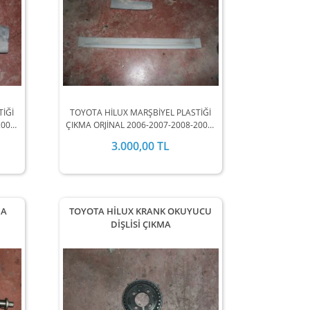
TİĞİ
TOYOTA HİLUX MARŞBİYEL PLASTİĞİ
2009-
ÇIKMA ORJİNAL 2006-2007-2008-2009-
INDA
2010-2011-2012 MODEL ARALIĞINDA
3.000,00 TL
.
STOKLARIMIZDA MEVCUTTUR.
MA
TOYOTA HİLUX KRANK OKUYUCU
DİŞLİSİ ÇIKMA