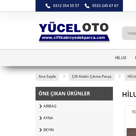
0312 354 55 57
0533 245 67 67
HİLUX
Ana Sayfa
Çift Kabin Çıkma Parça
HİL
HİL
ÖNE ÇIKAN ÜRÜNLER
AİRBAG
T
AYNA
BEYİN