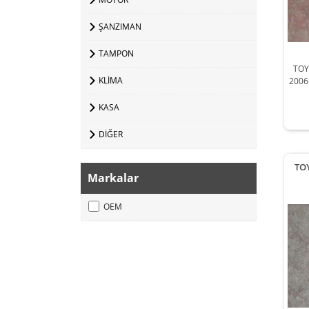
ŞANZIMAN
TAMPON
TOY
KLİMA
2006
MOD
KASA
DİĞER
TO
Markalar
OEM