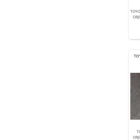
TOYO
ORJ
2
TO
T
ORJ