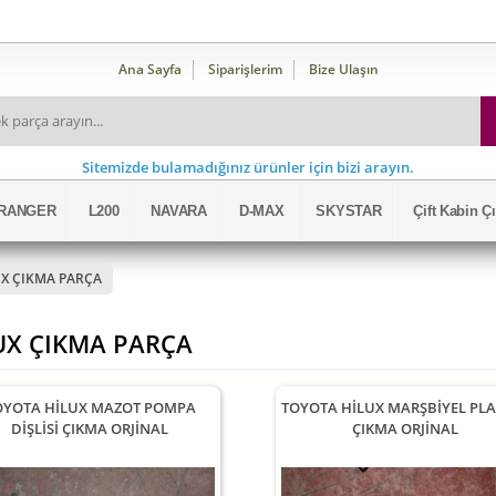
Ana Sayfa
Siparişlerim
Bize Ulaşın
Sitemizde bulamadığınız ürünler için bizi arayın.
RANGER
L200
NAVARA
D-MAX
SKYSTAR
Çift Kabin 
UX ÇIKMA PARÇA
UX ÇIKMA PARÇA
OYOTA HİLUX MAZOT POMPA
TOYOTA HİLUX MARŞBİYEL PLA
DİŞLİSİ ÇIKMA ORJİNAL
ÇIKMA ORJİNAL