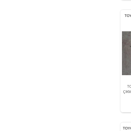
TO
T
ÇIKM
201
TOY