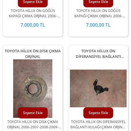
Sepete Ekle
Sepete Ekle
TOYOTA HİLUX ÖN GÖĞÜS
TOYOTA HİLUX ÖN GÖĞÜS
KAPAĞI ÇIKMA ORJİNAL 2006-
KAPAĞI ÇIKMA ORJİNAL 2006-
2007-2008-2009-2010-2011-2012
2007-2008-2009-2010-2011-2012
7.000,00 TL
7.000,00 TL
MODEL ARALIĞINDA
MODEL ARALIĞINDA
STOKLARIMIZDA MEVCUTTUR.
STOKLARIMIZDA MEVCUTTUR.
TOYOTA HİLUX ÖN DİSK ÇIKMA
TOYOTA HİLUX ÖN
ORJİNAL
DİFERANSİYEL BAĞLANTI
KULAĞI ÇIKMA
Sepete Ekle
Sepete Ekle
TOYOTA HİLUX ÖN DİSK ÇIKMA
TOYOTA HİLUX ÖN DİFERANSİYEL
ORJİNAL 2006-2007-2008-2009-
BAĞLANTI KULAĞI ÇIKMA ORJİNAL