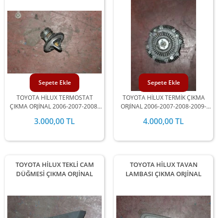
Sepete Ekle
Sepete Ekle
TOYOTA HİLUX TERMOSTAT
TOYOTA HİLUX TERMİK ÇIKMA
ÇIKMA ORJİNAL 2006-2007-2008-
ORJİNAL 2006-2007-2008-2009-
2009-2010-2011-2012 MODEL
2010-2011-2012 MODEL
3.000,00 TL
4.000,00 TL
ARALIĞINDA STOKLARIMIZDA
ARALIĞINDA STOKLARIMIZDA
MEVCUTTUR.
MEVCUTTUR.
TOYOTA HİLUX TEKLİ CAM
TOYOTA HİLUX TAVAN
DÜĞMESİ ÇIKMA ORJİNAL
LAMBASI ÇIKMA ORJİNAL