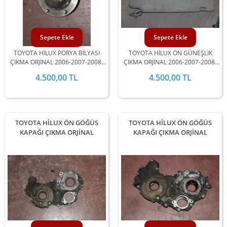
Sepete Ekle
Sepete Ekle
TOYOTA HİLUX PORYA BİLYASI
TOYOTA HİLUX ÖN GÜNEŞLİK
ÇIKMA ORJİNAL 2006-2007-2008-
ÇIKMA ORJİNAL 2006-2007-2008-
2009-2010-2011-2012 MODEL
2009-2010-2011-2012 MODEL
4.500,00 TL
4.500,00 TL
ARALIĞINDA STOKLARIMIZDA
ARALIĞINDA STOKLARIMIZDA
MEVCUTTUR.
MEVCUTTUR.
TOYOTA HİLUX ÖN GÖĞÜS
TOYOTA HİLUX ÖN GÖĞÜS
KAPAĞI ÇIKMA ORJİNAL
KAPAĞI ÇIKMA ORJİNAL