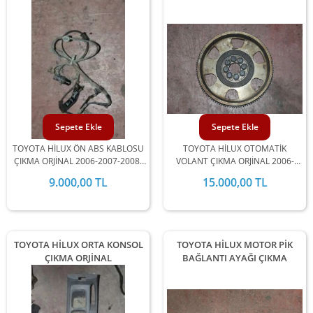
Sepete Ekle
Sepete Ekle
TOYOTA HİLUX ÖN ABS KABLOSU
TOYOTA HİLUX OTOMATİK
ÇIKMA ORJİNAL 2006-2007-2008-
VOLANT ÇIKMA ORJİNAL 2006-
2009-2010-2011-2012 MODEL
2007-2008-2009-2010-2011-2012
9.000,00 TL
15.000,00 TL
ARALIĞINDA STOKLARIMIZDA
MODEL ARALIĞINDA
MEVCUTTUR.
STOKLARIMIZDA MEVCUTTUR.
TOYOTA HİLUX ORTA KONSOL
TOYOTA HİLUX MOTOR PİK
ÇIKMA ORJİNAL
BAĞLANTI AYAĞI ÇIKMA