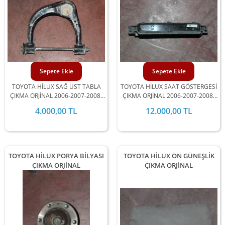
Sepete Ekle
Sepete Ekle
TOYOTA HİLUX SAĞ ÜST TABLA
TOYOTA HİLUX SAAT GÖSTERGESİ
ÇIKMA ORJİNAL 2006-2007-2008-
ÇIKMA ORJİNAL 2006-2007-2008-
2009-2010-2011-2012 MODEL
2009-2010-2011-2012 MODEL
4.000,00 TL
12.000,00 TL
ARALIĞINDA STOKLARIMIZDA
ARALIĞINDA STOKLARIMIZDA
MEVCUTTUR.
MEVCUTTUR.
TOYOTA HİLUX PORYA BİLYASI
TOYOTA HİLUX ÖN GÜNEŞLİK
ÇIKMA ORJİNAL
ÇIKMA ORJİNAL