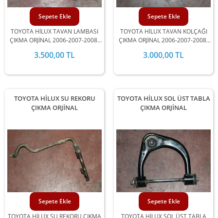
Sepete Ekle
Sepete Ekle
TOYOTA HİLUX TAVAN LAMBASI
TOYOTA HİLUX TAVAN KOLÇAĞI
ÇIKMA ORJİNAL 2006-2007-2008-
ÇIKMA ORJİNAL 2006-2007-2008-
2009-2010-2011-2012 MODEL
2009-2010-2011-2012 MODEL
3.500,00 TL
3.000,00 TL
ARALIĞINDA STOKLARIMIZDA
ARALIĞINDA STOKLARIMIZDA
MEVCUTTUR.
MEVCUTTUR.
TOYOTA HİLUX SU REKORU
TOYOTA HİLUX SOL ÜST TABLA
ÇIKMA ORJİNAL
ÇIKMA ORJİNAL
Sepete Ekle
Sepete Ekle
TOYOTA HİLUX SU REKORU ÇIKMA
TOYOTA HİLUX SOL ÜST TABLA