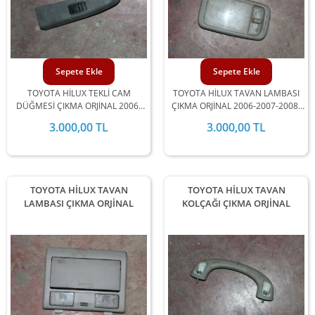
Sepete Ekle
Sepete Ekle
TOYOTA HİLUX TEKLİ CAM
TOYOTA HİLUX TAVAN LAMBASI
DÜĞMESİ ÇIKMA ORJİNAL 2006-
ÇIKMA ORJİNAL 2006-2007-2008-
2007-2008-2009-2010-2011-2012
2009-2010-2011-2012 MODEL
3.000,00 TL
3.000,00 TL
MODEL ARALIĞINDA
ARALIĞINDA STOKLARIMIZDA
STOKLARIMIZDA MEVCUTTUR.
MEVCUTTUR.
TOYOTA HİLUX TAVAN
TOYOTA HİLUX TAVAN
LAMBASI ÇIKMA ORJİNAL
KOLÇAĞI ÇIKMA ORJİNAL