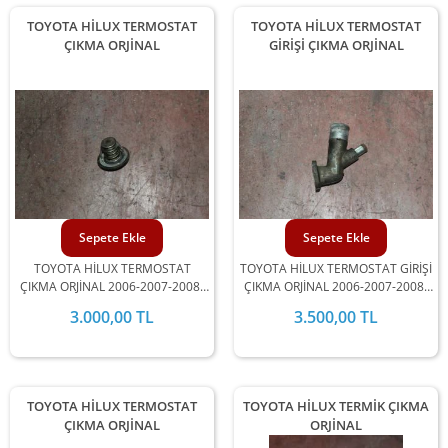
TOYOTA HİLUX TERMOSTAT
TOYOTA HİLUX TERMOSTAT
ÇIKMA ORJİNAL
GİRİŞİ ÇIKMA ORJİNAL
Sepete Ekle
Sepete Ekle
TOYOTA HİLUX TERMOSTAT
TOYOTA HİLUX TERMOSTAT GİRİŞİ
ÇIKMA ORJİNAL 2006-2007-2008-
ÇIKMA ORJİNAL 2006-2007-2008-
2009-2010-2011-2012 MODEL
2009-2010-2011-2012 MODEL
3.000,00 TL
3.500,00 TL
ARALIĞINDA STOKLARIMIZDA
ARALIĞINDA STOKLARIMIZDA
MEVCUTTUR.
MEVCUTTUR.
TOYOTA HİLUX TERMOSTAT
TOYOTA HİLUX TERMİK ÇIKMA
ÇIKMA ORJİNAL
ORJİNAL