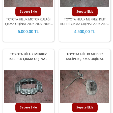
Sepete Ekle
Sepete Ekle
TOYOTA HİLUX MOTOR KULAĞI
TOYOTA HİLUX MERKEZİ KİLİT
ÇIKMA ORJİNAL 2006-2007-2008-
ROLESİ ÇIKMA ORJİNAL 2006-2007-
2009-2010-2011-2012 MODEL
2008-2009-2010-2011-2012
6.000,00 TL
4.500,00 TL
ARALIĞINDA STOKLARIMIZDA
MODEL ARALIĞINDA
MEVCUTTUR.
STOKLARIMIZDA MEVCUTTUR.
TOYOTA HİLUX MERKEZ
TOYOTA HİLUX MERKEZ
KALİPER ÇIKMA ORJİNAL
KALİPER ÇIKMA ORJİNAL
Sepete Ekle
Sepete Ekle