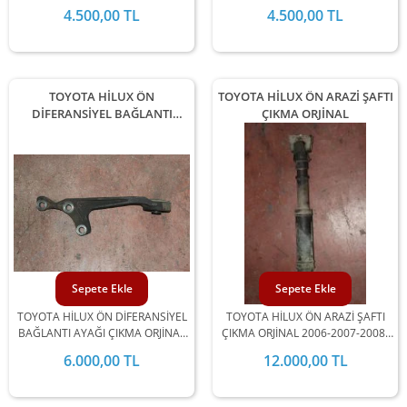
2010-2011-2012 MODEL
2006-2007-2008-2009-2010-2011-
4.500,00 TL
4.500,00 TL
ARALIĞINDA STOKLARIMIZDA
2012 MODEL ARALIĞINDA
MEVCUTTUR.
STOKLARIMIZDA MEVCUTTUR.
TOYOTA HİLUX ÖN
TOYOTA HİLUX ÖN ARAZİ ŞAFTI
DİFERANSİYEL BAĞLANTI
ÇIKMA ORJİNAL
AYAĞI ÇIKMA
Sepete Ekle
Sepete Ekle
TOYOTA HİLUX ÖN DİFERANSİYEL
TOYOTA HİLUX ÖN ARAZİ ŞAFTI
BAĞLANTI AYAĞI ÇIKMA ORJİNAL
ÇIKMA ORJİNAL 2006-2007-2008-
2006-2007-2008-2009-2010-2011-
2009-2010-2011-2012 MODEL
6.000,00 TL
12.000,00 TL
2012 MODEL ARALIĞINDA
ARALIĞINDA STOKLARIMIZDA
STOKLARIMIZDA MEVCUTTUR.
MEVCUTTUR.