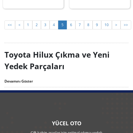
MEVCUTTUR.
MEVCUTTUR.
<<
<
1
2
3
4
5
6
7
8
9
10
>
>>
Toyota Hilux Çıkma ve Yeni
Yedek Parçaları
Toyota Hilux Çıkma Yedek Parçaları
alanında Türkiye’de en güçlü stoğa
Devamını Göster
sahip olan firmadır. Öncelikli hedefimiz müşteri memnuniyetini sağlamak
olup, bununla birlikte Toyota Hilux yedek parçalarını en uygun fiyatlarla
sizlere sunuyoruz. Hilux yedek parçalarını “çıkma parça” şeklinde temin
ettiğiniz takdirde; hem aracınızın orijinalliği bozulmamış olur, hem de
bütçenizi yormaz. Hilux çıkma yedek parçalarının hepsi kazalı araçlardan
sökülmüş olup, test işlemleri deneyimli personellerimiz tarafından
sağlandıktan sonra satışa sunulmaktadır. Firmamızdan satın almış olduğunuz
tüm Çıkma Parçalar muhayyerdir.
YÜCEL OTO
Çift kabin araçlar için orijinal çıkma yedek