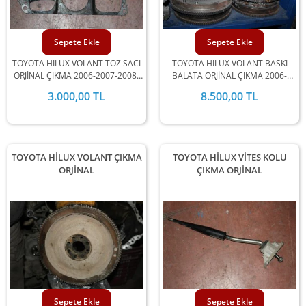
Sepete Ekle
Sepete Ekle
TOYOTA HİLUX VOLANT TOZ SACI
TOYOTA HİLUX VOLANT BASKI
ORJİNAL ÇIKMA 2006-2007-2008-
BALATA ORJİNAL ÇIKMA 2006-
2009-2010-2011-2012 MODEL
2007-2008-2009-2010-2011-2012
3.000,00 TL
8.500,00 TL
ARALIĞINDA STOKLARIMIZDA
MODEL ARALIĞINDA
MEVCUTTUR.
STOKLARIMIZDA MEVCUTTUR.
TOYOTA HİLUX VOLANT ÇIKMA
TOYOTA HİLUX VİTES KOLU
ORJİNAL
ÇIKMA ORJİNAL
Sepete Ekle
Sepete Ekle