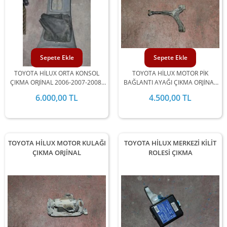
Sepete Ekle
Sepete Ekle
TOYOTA HİLUX ORTA KONSOL
TOYOTA HİLUX MOTOR PİK
ÇIKMA ORJİNAL 2006-2007-2008-
BAĞLANTI AYAĞI ÇIKMA ORJİNAL
2009-2010-2011-2012 MODEL
2006-2007-2008-2009-2010-2011-
6.000,00 TL
4.500,00 TL
ARALIĞINDA STOKLARIMIZDA
2012 MODEL ARALIĞINDA
MEVCUTTUR.
STOKLARIMIZDA MEVCUTTUR.
TOYOTA HİLUX MOTOR KULAĞI
TOYOTA HİLUX MERKEZİ KİLİT
ÇIKMA ORJİNAL
ROLESİ ÇIKMA