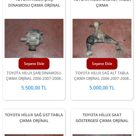
DİNAMOSU ÇIKMA ORJİNAL
ÇIKMA
Sepete Ekle
Sepete Ekle
TOYOTA HİLUX ŞARJ DİNAMOSU
TOYOTA HİLUX SAĞ ALT TABLA
ÇIKMA ORJİNAL 2006-2007-2008-
ÇIKMA ORJİNAL 2006-2007-2008-
2009-2010-2011-2012 MODEL
2009-2010-2011-2012 MODEL
5.500,00 TL
5.000,00 TL
ARALIĞINDA STOKLARIMIZDA
ARALIĞINDA STOKLARIMIZDA
MEVCUTTUR.
MEVCUTTUR.
TOYOTA HİLUX SAĞ ÜST TABLA
TOYOTA HİLUX SAAT
ÇIKMA ORJİNAL
GÖSTERGESİ ÇIKMA ORJİNAL