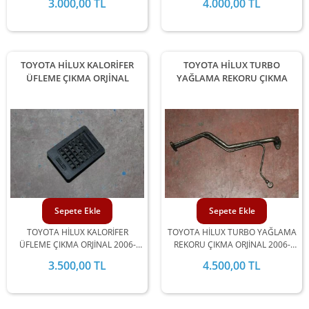
3.000,00 TL
4.000,00 TL
ARALIĞINDA STOKLARIMIZDA
ARALIĞINDA STOKLARIMIZDA
MEVCUTTUR.
MEVCUTTUR.
TOYOTA HİLUX KALORİFER
TOYOTA HİLUX TURBO
ÜFLEME ÇIKMA ORJİNAL
YAĞLAMA REKORU ÇIKMA
Sepete Ekle
Sepete Ekle
TOYOTA HİLUX KALORİFER
TOYOTA HİLUX TURBO YAĞLAMA
ÜFLEME ÇIKMA ORJİNAL 2006-
REKORU ÇIKMA ORJİNAL 2006-
2007-2008-2009-2010-2011-2012
2007-2008-2009-2010-2011-2012
3.500,00 TL
4.500,00 TL
MODEL ARALIĞINDA
MODEL ARALIĞINDA
STOKLARIMIZDA MEVCUTTUR.
STOKLARIMIZDA MEVCUTTUR.