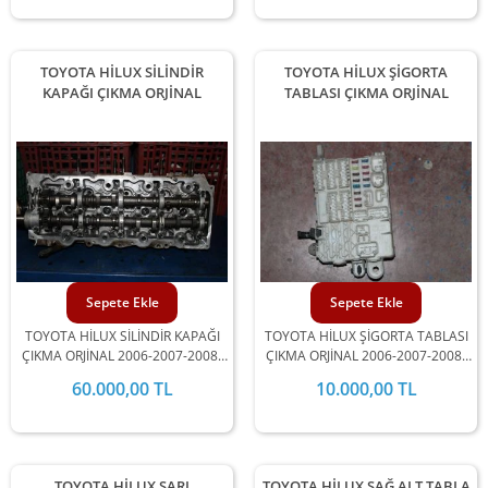
MEVCUTTUR.
MEVCUTTUR.
TOYOTA HİLUX SİLİNDİR
TOYOTA HİLUX ŞİGORTA
KAPAĞI ÇIKMA ORJİNAL
TABLASI ÇIKMA ORJİNAL
Sepete Ekle
Sepete Ekle
TOYOTA HİLUX SİLİNDİR KAPAĞI
TOYOTA HİLUX ŞİGORTA TABLASI
ÇIKMA ORJİNAL 2006-2007-2008-
ÇIKMA ORJİNAL 2006-2007-2008-
2009-2010-2011-2012 MODEL
2009-2010-2011-2012 MODEL
60.000,00 TL
10.000,00 TL
ARALIĞINDA STOKLARIMIZDA
ARALIĞINDA STOKLARIMIZDA
MEVCUTTUR.
MEVCUTTUR.
TOYOTA HİLUX ŞARJ
TOYOTA HİLUX SAĞ ALT TABLA