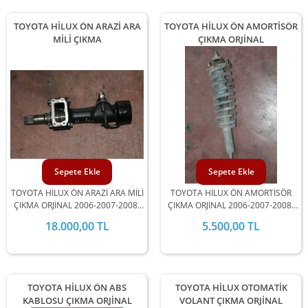
TOYOTA HİLUX ÖN ARAZİ ARA
TOYOTA HİLUX ÖN AMORTİSÖR
MİLİ ÇIKMA
ÇIKMA ORJİNAL
Sepete Ekle
Sepete Ekle
TOYOTA HİLUX ÖN ARAZİ ARA MİLİ
TOYOTA HİLUX ÖN AMORTİSÖR
ÇIKMA ORJİNAL 2006-2007-2008-
ÇIKMA ORJİNAL 2006-2007-2008-
2009-2010-2011-2012 MODEL
2009-2010-2011-2012 MODEL
18.000,00 TL
5.500,00 TL
ARALIĞINDA STOKLARIMIZDA
ARALIĞINDA STOKLARIMIZDA
MEVCUTTUR.
MEVCUTTUR.
TOYOTA HİLUX ÖN ABS
TOYOTA HİLUX OTOMATİK
KABLOSU ÇIKMA ORJİNAL
VOLANT ÇIKMA ORJİNAL