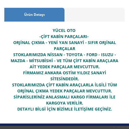
Ürün Detayı
YÜCEL OTO
-ÇİFT KABİN PARÇALARI-
ORJİNAL ÇIKMA - YENİ YAN SANAYİ - SIFIR ORJİNAL
PARÇALAR
STOKLARIMIZDA NİSSAN - TOYOTA - FORD - ISUZU -
MAZDA - MİTSUBİSHİ - VE TÜM ÇİFT KABİN ARAÇLARA
AİT YEDEK PARÇALAR MEVCUTTUR.
FİRMAMIZ ANKARA OSTİM YILDIZ SANAYİ
SİTESİNDEDİR.
STOKLARIMIZDA ÇİFT KABİN ARAÇLARLA İLGİLİ TÜM
ORJİNAL ÇIKMA YEDEK PARÇALAR MEVCUTTUR.
SİPARİSLERİNİZ ANLASMALI KARGO FİRMALARI İLE
KARGOYA VERİLİR.
DETAYLI BİLGİ İÇİN BİZİMLE İLETİŞİME GEÇİNİZ.