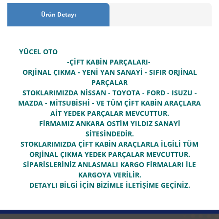
Ürün Detayı
YÜCEL OTO
-ÇİFT KABİN PARÇALARI-
ORJİNAL ÇIKMA - YENİ YAN SANAYİ - SIFIR ORJİNAL
PARÇALAR
STOKLARIMIZDA NİSSAN - TOYOTA - FORD - ISUZU -
MAZDA - MİTSUBİSHİ - VE TÜM ÇİFT KABİN ARAÇLARA
AİT YEDEK PARÇALAR MEVCUTTUR.
FİRMAMIZ ANKARA OSTİM YILDIZ SANAYİ
SİTESİNDEDİR.
STOKLARIMIZDA ÇİFT KABİN ARAÇLARLA İLGİLİ TÜM
ORJİNAL ÇIKMA YEDEK PARÇALAR MEVCUTTUR.
SİPARİSLERİNİZ ANLASMALI KARGO FİRMALARI İLE
KARGOYA VERİLİR.
DETAYLI BİLGİ İÇİN BİZİMLE İLETİŞİME GEÇİNİZ.