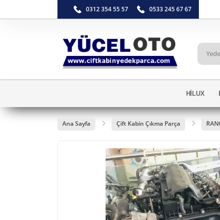
0312 354 55 57
0533 245 67 67
HİLUX
Ana Sayfa
Çift Kabin Çıkma Parça
RAN