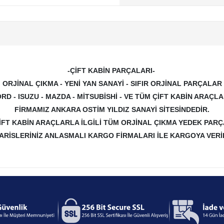
-ÇİFT KABİN PARÇALARI-
ORJİNAL ÇIKMA - YENİ YAN SANAYİ - SIFIR ORJİNAL PARÇALAR
RD - ISUZU - MAZDA - MİTSUBİSHİ - VE TÜM ÇİFT KABİN ARAÇ
FİRMAMIZ ANKARA OSTİM YILDIZ SANAYİ SİTESİNDEDİR.
İFT KABİN ARAÇLARLA İLGİLİ TÜM ORJİNAL ÇIKMA YEDEK PAR
PARİSLERİNİZ ANLASMALI KARGO FİRMALARI İLE KARGOYA VERİL