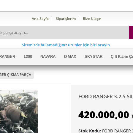
Ana Sayfa
Siparişlerim
Bize Ulaşın
Sitemizde bulamadığınız ürünler için bizi arayın.
RANGER
L200
NAVARA
D-MAX
SKYSTAR
Çift Kabin 
GER ÇIKMA PARÇA
FORD RANGER 3.2 5 S
420.000,00
Stok Kodu:
FORD RANGER 3