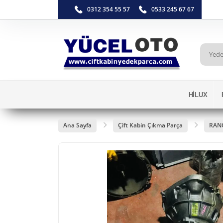
0312 354 55 57
0533 245 67 67
HİLUX
Ana Sayfa
Çift Kabin Çıkma Parça
RAN