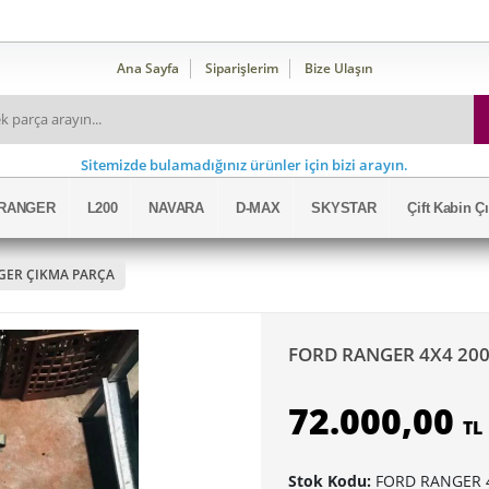
Ana Sayfa
Siparişlerim
Bize Ulaşın
Sitemizde bulamadığınız ürünler için bizi arayın.
RANGER
L200
NAVARA
D-MAX
SKYSTAR
Çift Kabin 
GER ÇIKMA PARÇA
FORD RANGER 4X4 20
72.000,00
TL
Stok Kodu:
FORD RANGER 