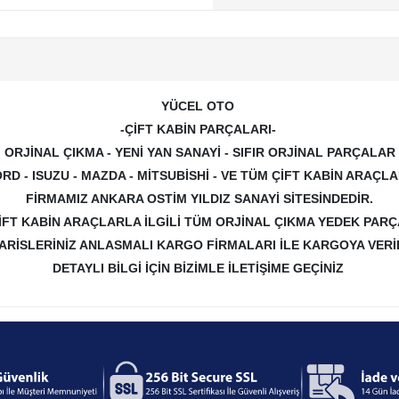
YÜCEL OTO
-ÇİFT KABİN PARÇALARI-
ORJİNAL ÇIKMA - YENİ YAN SANAYİ - SIFIR ORJİNAL PARÇALAR
RD - ISUZU - MAZDA - MİTSUBİSHİ - VE TÜM ÇİFT KABİN ARAÇ
FİRMAMIZ ANKARA OSTİM YILDIZ SANAYİ SİTESİNDEDİR.
İFT KABİN ARAÇLARLA İLGİLİ TÜM ORJİNAL ÇIKMA YEDEK PAR
PARİSLERİNİZ ANLASMALI KARGO FİRMALARI İLE KARGOYA VERİL
DETAYLI BİLGİ İÇİN BİZİMLE İLETİŞİME GEÇİNİZ
.