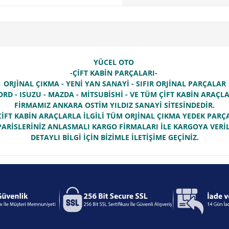
YÜCEL OTO
-ÇİFT KABİN PARÇALARI-
ORJİNAL ÇIKMA - YENİ YAN SANAYİ - SIFIR ORJİNAL PARÇALAR
ORD - ISUZU - MAZDA - MİTSUBİSHİ - VE TÜM ÇİFT KABİN ARAÇ
FİRMAMIZ ANKARA OSTİM YILDIZ SANAYİ SİTESİNDEDİR.
İFT KABİN ARAÇLARLA İLGİLİ TÜM ORJİNAL ÇIKMA YEDEK PAR
PARİSLERİNİZ ANLASMALI KARGO FİRMALARI İLE KARGOYA VERİL
DETAYLI BİLGİ İÇİN BİZİMLE İLETİŞİME GEÇİNİZ.