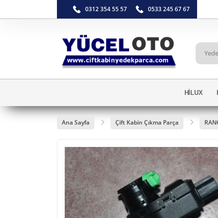
0312 354 55 57
0533 245 67 67
HİLUX
Ana Sayfa
Çift Kabin Çıkma Parça
RAN