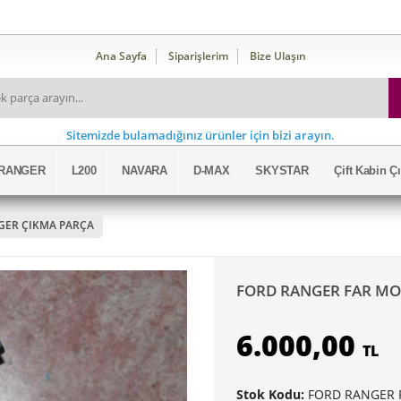
Ana Sayfa
Siparişlerim
Bize Ulaşın
Sitemizde bulamadığınız ürünler için bizi arayın.
RANGER
L200
NAVARA
D-MAX
SKYSTAR
Çift Kabin 
GER ÇIKMA PARÇA
FORD RANGER FAR MO
6.000,00
TL
Stok Kodu:
FORD RANGER 