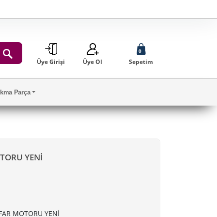
0
Üye Girişi
Üye Ol
Sepetim
ARA
Çıkma Parça
TORU YENİ
FAR MOTORU YENİ