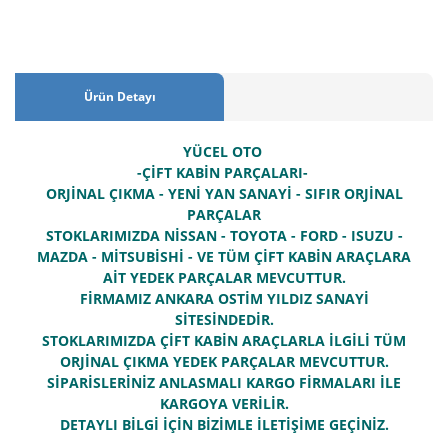
Ürün Detayı
YÜCEL OTO
-ÇİFT KABİN PARÇALARI-
ORJİNAL ÇIKMA - YENİ YAN SANAYİ - SIFIR ORJİNAL
PARÇALAR
STOKLARIMIZDA NİSSAN - TOYOTA - FORD - ISUZU -
MAZDA - MİTSUBİSHİ - VE TÜM ÇİFT KABİN ARAÇLARA
AİT YEDEK PARÇALAR MEVCUTTUR.
FİRMAMIZ ANKARA OSTİM YILDIZ SANAYİ
SİTESİNDEDİR.
STOKLARIMIZDA ÇİFT KABİN ARAÇLARLA İLGİLİ TÜM
ORJİNAL ÇIKMA YEDEK PARÇALAR MEVCUTTUR.
SİPARİSLERİNİZ ANLASMALI KARGO FİRMALARI İLE
KARGOYA VERİLİR.
DETAYLI BİLGİ İÇİN BİZİMLE İLETİŞİME GEÇİNİZ.