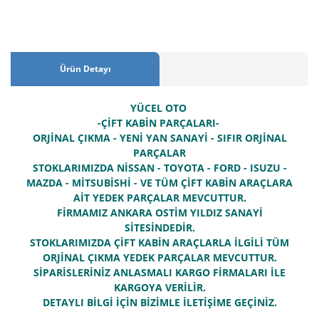
Ürün Detayı
YÜCEL OTO
-ÇİFT KABİN PARÇALARI-
ORJİNAL ÇIKMA - YENİ YAN SANAYİ - SIFIR ORJİNAL
PARÇALAR
STOKLARIMIZDA NİSSAN - TOYOTA - FORD - ISUZU -
MAZDA - MİTSUBİSHİ - VE TÜM ÇİFT KABİN ARAÇLARA
AİT YEDEK PARÇALAR MEVCUTTUR.
FİRMAMIZ ANKARA OSTİM YILDIZ SANAYİ
SİTESİNDEDİR.
STOKLARIMIZDA ÇİFT KABİN ARAÇLARLA İLGİLİ TÜM
ORJİNAL ÇIKMA YEDEK PARÇALAR MEVCUTTUR.
SİPARİSLERİNİZ ANLASMALI KARGO FİRMALARI İLE
KARGOYA VERİLİR.
DETAYLI BİLGİ İÇİN BİZİMLE İLETİŞİME GEÇİNİZ.