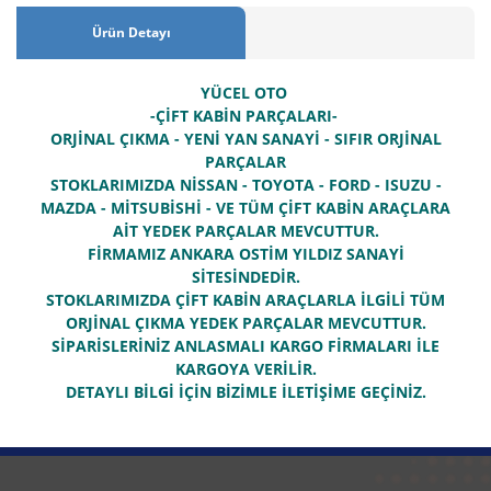
Ürün Detayı
YÜCEL OTO
-ÇİFT KABİN PARÇALARI-
ORJİNAL ÇIKMA - YENİ YAN SANAYİ - SIFIR ORJİNAL
PARÇALAR
STOKLARIMIZDA NİSSAN - TOYOTA - FORD - ISUZU -
MAZDA - MİTSUBİSHİ - VE TÜM ÇİFT KABİN ARAÇLARA
AİT YEDEK PARÇALAR MEVCUTTUR.
FİRMAMIZ ANKARA OSTİM YILDIZ SANAYİ
SİTESİNDEDİR.
STOKLARIMIZDA ÇİFT KABİN ARAÇLARLA İLGİLİ TÜM
ORJİNAL ÇIKMA YEDEK PARÇALAR MEVCUTTUR.
SİPARİSLERİNİZ ANLASMALI KARGO FİRMALARI İLE
KARGOYA VERİLİR.
DETAYLI BİLGİ İÇİN BİZİMLE İLETİŞİME GEÇİNİZ.