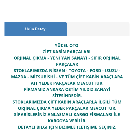
Ürün Detayı
YÜCEL OTO
-ÇİFT KABİN PARÇALARI-
ORJİNAL ÇIKMA - YENİ YAN SANAYİ - SIFIR ORJİNAL
PARÇALAR
STOKLARIMIZDA NİSSAN - TOYOTA - FORD - ISUZU -
MAZDA - MİTSUBİSHİ - VE TÜM ÇİFT KABİN ARAÇLARA
AİT YEDEK PARÇALAR MEVCUTTUR.
FİRMAMIZ ANKARA OSTİM YILDIZ SANAYİ
SİTESİNDEDİR.
STOKLARIMIZDA ÇİFT KABİN ARAÇLARLA İLGİLİ TÜM
ORJİNAL ÇIKMA YEDEK PARÇALAR MEVCUTTUR.
SİPARİSLERİNİZ ANLASMALI KARGO FİRMALARI İLE
KARGOYA VERİLİR.
DETAYLI BİLGİ İÇİN BİZİMLE İLETİŞİME GEÇİNİZ.