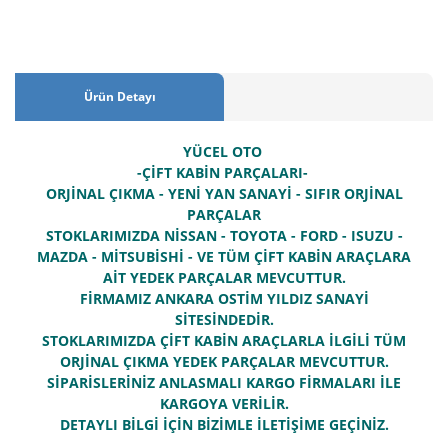
Ürün Detayı
YÜCEL OTO
-ÇİFT KABİN PARÇALARI-
ORJİNAL ÇIKMA - YENİ YAN SANAYİ - SIFIR ORJİNAL
PARÇALAR
STOKLARIMIZDA NİSSAN - TOYOTA - FORD - ISUZU -
MAZDA - MİTSUBİSHİ - VE TÜM ÇİFT KABİN ARAÇLARA
AİT YEDEK PARÇALAR MEVCUTTUR.
FİRMAMIZ ANKARA OSTİM YILDIZ SANAYİ
SİTESİNDEDİR.
STOKLARIMIZDA ÇİFT KABİN ARAÇLARLA İLGİLİ TÜM
ORJİNAL ÇIKMA YEDEK PARÇALAR MEVCUTTUR.
SİPARİSLERİNİZ ANLASMALI KARGO FİRMALARI İLE
KARGOYA VERİLİR.
DETAYLI BİLGİ İÇİN BİZİMLE İLETİŞİME GEÇİNİZ.