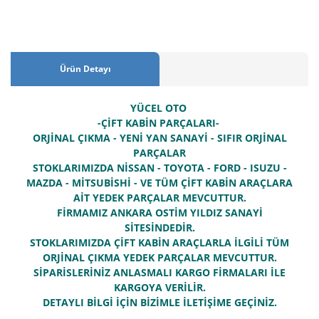
Ürün Detayı
YÜCEL OTO
-ÇİFT KABİN PARÇALARI-
ORJİNAL ÇIKMA - YENİ YAN SANAYİ - SIFIR ORJİNAL
PARÇALAR
STOKLARIMIZDA NİSSAN - TOYOTA - FORD - ISUZU -
MAZDA - MİTSUBİSHİ - VE TÜM ÇİFT KABİN ARAÇLARA
AİT YEDEK PARÇALAR MEVCUTTUR.
FİRMAMIZ ANKARA OSTİM YILDIZ SANAYİ
SİTESİNDEDİR.
STOKLARIMIZDA ÇİFT KABİN ARAÇLARLA İLGİLİ TÜM
ORJİNAL ÇIKMA YEDEK PARÇALAR MEVCUTTUR.
SİPARİSLERİNİZ ANLASMALI KARGO FİRMALARI İLE
KARGOYA VERİLİR.
DETAYLI BİLGİ İÇİN BİZİMLE İLETİŞİME GEÇİNİZ.