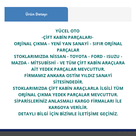
Ürün Detayı
YÜCEL OTO
-ÇİFT KABİN PARÇALARI-
ORJİNAL ÇIKMA - YENİ YAN SANAYİ - SIFIR ORJİNAL
PARÇALAR
STOKLARIMIZDA NİSSAN - TOYOTA - FORD - ISUZU -
MAZDA - MİTSUBİSHİ - VE TÜM ÇİFT KABİN ARAÇLARA
AİT YEDEK PARÇALAR MEVCUTTUR.
FİRMAMIZ ANKARA OSTİM YILDIZ SANAYİ
SİTESİNDEDİR.
STOKLARIMIZDA ÇİFT KABİN ARAÇLARLA İLGİLİ TÜM
ORJİNAL ÇIKMA YEDEK PARÇALAR MEVCUTTUR.
SİPARİSLERİNİZ ANLASMALI KARGO FİRMALARI İLE
KARGOYA VERİLİR.
DETAYLI BİLGİ İÇİN BİZİMLE İLETİŞİME GEÇİNİZ.