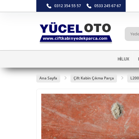
0312 354 55 57
0533 245 67 67
HİLUX
Ana Sayfa
Çift Kabin Çıkma Parça
L200