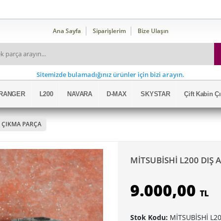
Ana Sayfa
Siparişlerim
Bize Ulaşın
Sitemizde bulamadığınız ürünler için bizi arayın.
RANGER
L200
NAVARA
D-MAX
SKYSTAR
Çift Kabin 
 ÇIKMA PARÇA
MİTSUBİSHİ L200 DIŞ
9.000,00
TL
Stok Kodu:
MİTSUBİSHİ L2