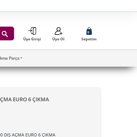
0
Üye Girişi
Üye Ol
Sepetim
ARA
Çıkma Parça
 AÇMA EURO 6 ÇIKMA
00 DIŞ AÇMA EURO 6 ÇIKMA