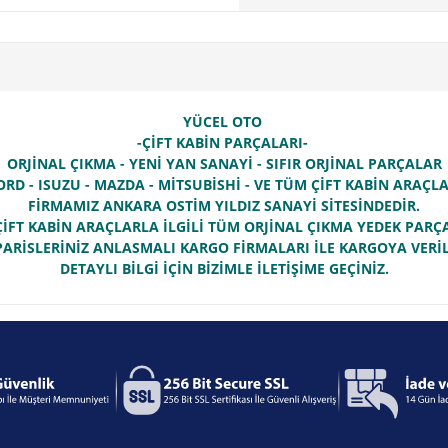
YÜCEL OTO
-ÇİFT KABİN PARÇALARI-
ORJİNAL ÇIKMA - YENİ YAN SANAYİ - SIFIR ORJİNAL PARÇALAR
ORD - ISUZU - MAZDA - MİTSUBİSHİ - VE TÜM ÇİFT KABİN ARAÇ
FİRMAMIZ ANKARA OSTİM YILDIZ SANAYİ SİTESİNDEDİR.
İFT KABİN ARAÇLARLA İLGİLİ TÜM ORJİNAL ÇIKMA YEDEK PAR
PARİSLERİNİZ ANLASMALI KARGO FİRMALARI İLE KARGOYA VERİL
DETAYLI BİLGİ İÇİN BİZİMLE İLETİŞİME GEÇİNİZ.