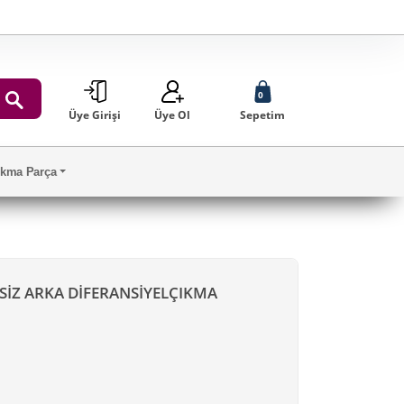
0
Üye Girişi
Üye Ol
Sepetim
ARA
Çıkma Parça
TSİZ ARKA DİFERANSİYELÇIKMA