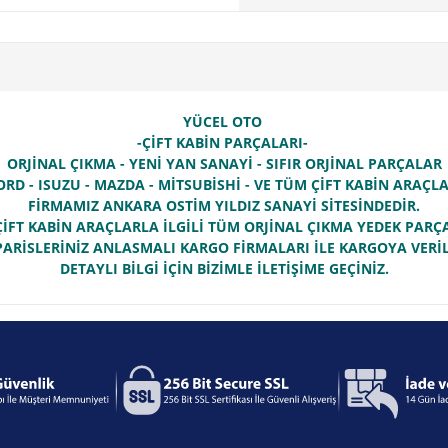
YÜCEL OTO
-ÇİFT KABİN PARÇALARI-
ORJİNAL ÇIKMA - YENİ YAN SANAYİ - SIFIR ORJİNAL PARÇALAR
ORD - ISUZU - MAZDA - MİTSUBİSHİ - VE TÜM ÇİFT KABİN ARAÇ
FİRMAMIZ ANKARA OSTİM YILDIZ SANAYİ SİTESİNDEDİR.
İFT KABİN ARAÇLARLA İLGİLİ TÜM ORJİNAL ÇIKMA YEDEK PAR
PARİSLERİNİZ ANLASMALI KARGO FİRMALARI İLE KARGOYA VERİL
DETAYLI BİLGİ İÇİN BİZİMLE İLETİŞİME GEÇİNİZ.