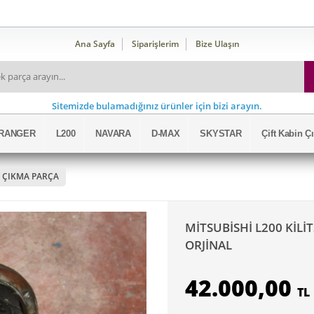
Ana Sayfa
Siparişlerim
Bize Ulaşın
Sitemizde bulamadığınız ürünler için bizi arayın.
RANGER
L200
NAVARA
D-MAX
SKYSTAR
Çift Kabin 
 ÇIKMA PARÇA
MİTSUBİSHİ L200 KİLİ
ORJİNAL
42.000,00
TL