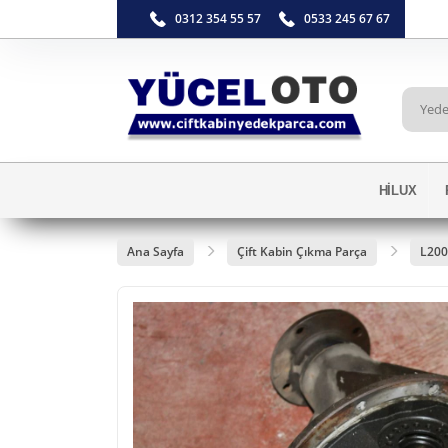
0312 354 55 57
0533 245 67 67
HİLUX
Ana Sayfa
Çift Kabin Çıkma Parça
L200