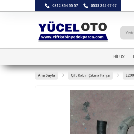
0312 354 55 57
0533 245 67 67
HİLUX
Ana Sayfa
Çift Kabin Çıkma Parça
L200