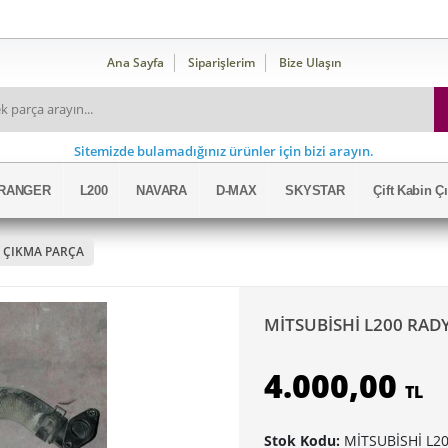
Ana Sayfa
Siparişlerim
Bize Ulaşın
Sitemizde bulamadığınız ürünler için bizi arayın.
RANGER
L200
NAVARA
D-MAX
SKYSTAR
Çift Kabin 
 ÇIKMA PARÇA
MİTSUBİSHİ L200 RAD
4.000,00
TL
Stok Kodu:
MİTSUBİSHİ L2