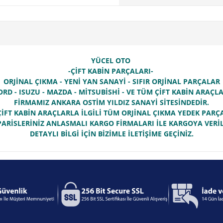
YÜCEL OTO
-ÇİFT KABİN PARÇALARI-
ORJİNAL ÇIKMA - YENİ YAN SANAYİ - SIFIR ORJİNAL PARÇALAR
ORD - ISUZU - MAZDA - MİTSUBİSHİ - VE TÜM ÇİFT KABİN ARAÇ
FİRMAMIZ ANKARA OSTİM YILDIZ SANAYİ SİTESİNDEDİR.
İFT KABİN ARAÇLARLA İLGİLİ TÜM ORJİNAL ÇIKMA YEDEK PAR
PARİSLERİNİZ ANLASMALI KARGO FİRMALARI İLE KARGOYA VERİL
DETAYLI BİLGİ İÇİN BİZİMLE İLETİŞİME GEÇİNİZ.