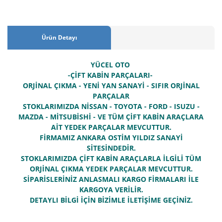
Ürün Detayı
YÜCEL OTO
-ÇİFT KABİN PARÇALARI-
ORJİNAL ÇIKMA - YENİ YAN SANAYİ - SIFIR ORJİNAL
PARÇALAR
STOKLARIMIZDA NİSSAN - TOYOTA - FORD - ISUZU -
MAZDA - MİTSUBİSHİ - VE TÜM ÇİFT KABİN ARAÇLARA
AİT YEDEK PARÇALAR MEVCUTTUR.
FİRMAMIZ ANKARA OSTİM YILDIZ SANAYİ
SİTESİNDEDİR.
STOKLARIMIZDA ÇİFT KABİN ARAÇLARLA İLGİLİ TÜM
ORJİNAL ÇIKMA YEDEK PARÇALAR MEVCUTTUR.
SİPARİSLERİNİZ ANLASMALI KARGO FİRMALARI İLE
KARGOYA VERİLİR.
DETAYLI BİLGİ İÇİN BİZİMLE İLETİŞİME GEÇİNİZ.