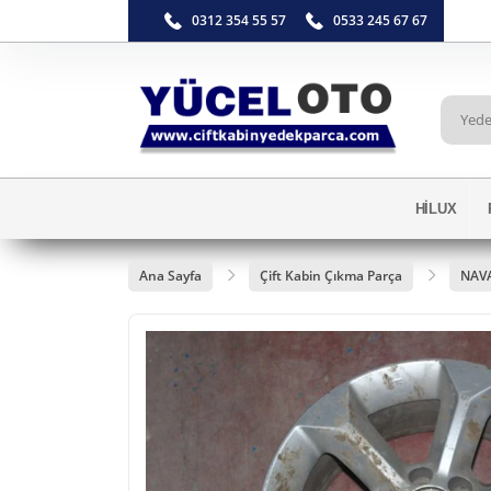
0312 354 55 57
0533 245 67 67
HİLUX
Ana Sayfa
Çift Kabin Çıkma Parça
NAV