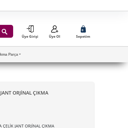
0
Üye Girişi
Üye Ol
Sepetim
ARA
Çıkma Parça
 JANT ORJİNAL ÇIKMA
 ÇELİK JANT ORJİNAL ÇIKMA