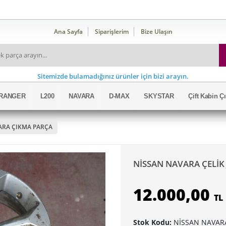
Ana Sayfa
Siparişlerim
Bize Ulaşın
Sitemizde bulamadığınız ürünler için bizi arayın.
RANGER
L200
NAVARA
D-MAX
SKYSTAR
Çift Kabin 
ARA ÇIKMA PARÇA
NİSSAN NAVARA ÇELİK
12.000,00
TL
Stok Kodu:
NİSSAN NAVARA