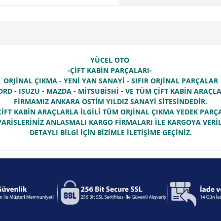
YÜCEL OTO
-ÇİFT KABİN PARÇALARI-
ORJİNAL ÇIKMA - YENİ YAN SANAYİ - SIFIR ORJİNAL PARÇALAR
ORD - ISUZU - MAZDA - MİTSUBİSHİ - VE TÜM ÇİFT KABİN ARAÇ
FİRMAMIZ ANKARA OSTİM YILDIZ SANAYİ SİTESİNDEDİR.
İFT KABİN ARAÇLARLA İLGİLİ TÜM ORJİNAL ÇIKMA YEDEK PAR
PARİSLERİNİZ ANLASMALI KARGO FİRMALARI İLE KARGOYA VERİL
DETAYLI BİLGİ İÇİN BİZİMLE İLETİŞİME GEÇİNİZ.