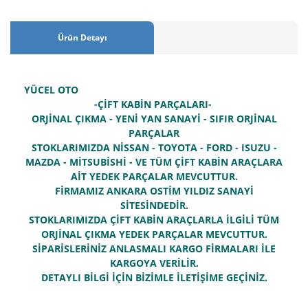
Ürün Detayı
YÜCEL OTO
-ÇİFT KABİN PARÇALARI-
ORJİNAL ÇIKMA - YENİ YAN SANAYİ - SIFIR ORJİNAL
PARÇALAR
STOKLARIMIZDA NİSSAN - TOYOTA - FORD - ISUZU -
MAZDA - MİTSUBİSHİ - VE TÜM ÇİFT KABİN ARAÇLARA
AİT YEDEK PARÇALAR MEVCUTTUR.
FİRMAMIZ ANKARA OSTİM YILDIZ SANAYİ
SİTESİNDEDİR.
STOKLARIMIZDA ÇİFT KABİN ARAÇLARLA İLGİLİ TÜM
ORJİNAL ÇIKMA YEDEK PARÇALAR MEVCUTTUR.
SİPARİSLERİNİZ ANLASMALI KARGO FİRMALARI İLE
KARGOYA VERİLİR.
DETAYLI BİLGİ İÇİN BİZİMLE İLETİŞİME GEÇİNİZ.