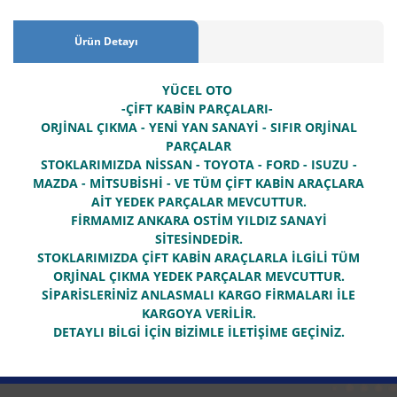
Ürün Detayı
YÜCEL OTO
-ÇİFT KABİN PARÇALARI-
ORJİNAL ÇIKMA - YENİ YAN SANAYİ - SIFIR ORJİNAL
PARÇALAR
STOKLARIMIZDA NİSSAN - TOYOTA - FORD - ISUZU -
MAZDA - MİTSUBİSHİ - VE TÜM ÇİFT KABİN ARAÇLARA
AİT YEDEK PARÇALAR MEVCUTTUR.
FİRMAMIZ ANKARA OSTİM YILDIZ SANAYİ
SİTESİNDEDİR.
STOKLARIMIZDA ÇİFT KABİN ARAÇLARLA İLGİLİ TÜM
ORJİNAL ÇIKMA YEDEK PARÇALAR MEVCUTTUR.
SİPARİSLERİNİZ ANLASMALI KARGO FİRMALARI İLE
KARGOYA VERİLİR.
DETAYLI BİLGİ İÇİN BİZİMLE İLETİŞİME GEÇİNİZ.