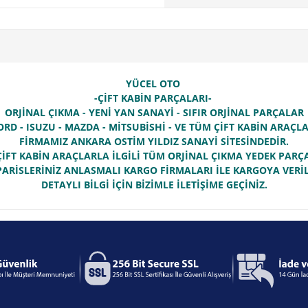
YÜCEL OTO
-ÇİFT KABİN PARÇALARI-
ORJİNAL ÇIKMA - YENİ YAN SANAYİ - SIFIR ORJİNAL PARÇALAR
ORD - ISUZU - MAZDA - MİTSUBİSHİ - VE TÜM ÇİFT KABİN ARAÇ
FİRMAMIZ ANKARA OSTİM YILDIZ SANAYİ SİTESİNDEDİR.
İFT KABİN ARAÇLARLA İLGİLİ TÜM ORJİNAL ÇIKMA YEDEK PAR
PARİSLERİNİZ ANLASMALI KARGO FİRMALARI İLE KARGOYA VERİL
DETAYLI BİLGİ İÇİN BİZİMLE İLETİŞİME GEÇİNİZ.