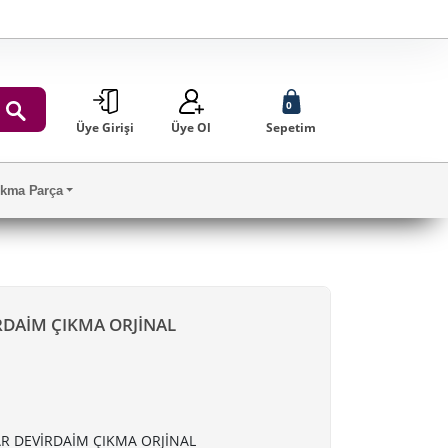
0
Üye Girişi
Üye Ol
Sepetim
ARA
Çıkma Parça
RDAİM ÇIKMA ORJİNAL
R DEVİRDAİM ÇIKMA ORJİNAL