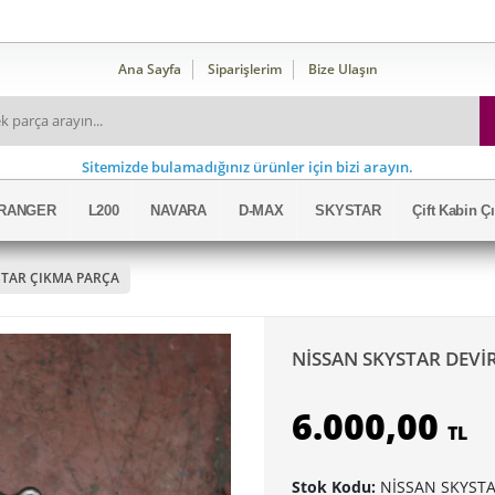
Ana Sayfa
Siparişlerim
Bize Ulaşın
Sitemizde bulamadığınız ürünler için bizi arayın.
RANGER
L200
NAVARA
D-MAX
SKYSTAR
Çift Kabin 
STAR ÇIKMA PARÇA
NİSSAN SKYSTAR DEVİ
6.000,00
TL
Stok Kodu:
NİSSAN SKYSTA