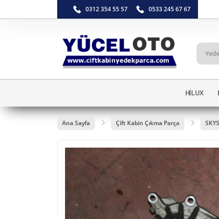
0312 354 55 57
0533 245 67 67
HİLUX
Ana Sayfa
Çift Kabin Çıkma Parça
SKY