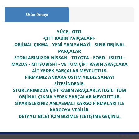
Ürün Detayı
YÜCEL OTO
-ÇİFT KABİN PARÇALARI-
ORJİNAL ÇIKMA - YENİ YAN SANAYİ - SIFIR ORJİNAL
PARÇALAR
STOKLARIMIZDA NİSSAN - TOYOTA - FORD - ISUZU -
MAZDA - MİTSUBİSHİ - VE TÜM ÇİFT KABİN ARAÇLARA
AİT YEDEK PARÇALAR MEVCUTTUR.
FİRMAMIZ ANKARA OSTİM YILDIZ SANAYİ
SİTESİNDEDİR.
STOKLARIMIZDA ÇİFT KABİN ARAÇLARLA İLGİLİ TÜM
ORJİNAL ÇIKMA YEDEK PARÇALAR MEVCUTTUR.
SİPARİSLERİNİZ ANLASMALI KARGO FİRMALARI İLE
KARGOYA VERİLİR.
DETAYLI BİLGİ İÇİN BİZİMLE İLETİŞİME GEÇİNİZ.