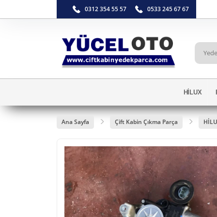
0312 354 55 57
0533 245 67 67
HİLUX
Ana Sayfa
Çift Kabin Çıkma Parça
HİL