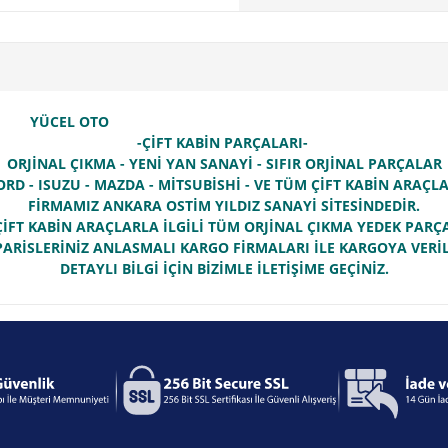
YÜCEL OTO
-ÇİFT KABİN PARÇALARI-
ORJİNAL ÇIKMA - YENİ YAN SANAYİ - SIFIR ORJİNAL PARÇALAR
ORD - ISUZU - MAZDA - MİTSUBİSHİ - VE TÜM ÇİFT KABİN ARAÇ
FİRMAMIZ ANKARA OSTİM YILDIZ SANAYİ SİTESİNDEDİR.
İFT KABİN ARAÇLARLA İLGİLİ TÜM ORJİNAL ÇIKMA YEDEK PAR
PARİSLERİNİZ ANLASMALI KARGO FİRMALARI İLE KARGOYA VERİL
DETAYLI BİLGİ İÇİN BİZİMLE İLETİŞİME GEÇİNİZ.