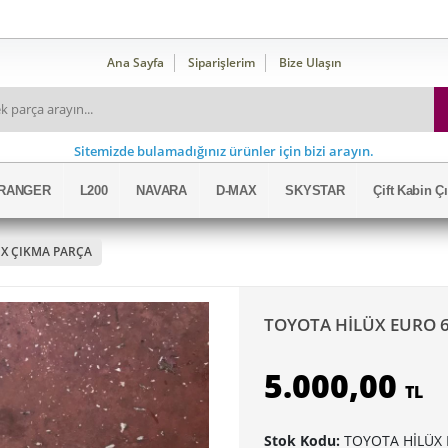
Ana Sayfa
Siparişlerim
Bize Ulaşın
Sitemizde bulamadığınız ürünler için bizi arayın.
RANGER
L200
NAVARA
D-MAX
SKYSTAR
Çift Kabin 
UX ÇIKMA PARÇA
TOYOTA HİLÜX EURO 
5.000,00
TL
Stok Kodu:
TOYOTA HİLÜX