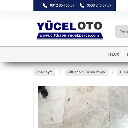
0312 354 55 57
0533 245 67 67
HİLUX
Ana Sayfa
Çift Kabin Çıkma Parça
HİL