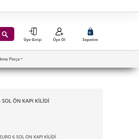
0
Üye Girişi
Üye Ol
Sepetim
ARA
Çıkma Parça
SOL ÖN KAPI KİLİDİ
EURO 6 SOL ÖN KAPI KİLİDİ