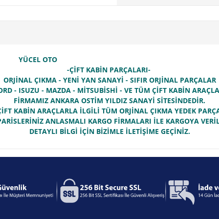
YÜCEL OTO
-ÇİFT KABİN PARÇALARI-
ORJİNAL ÇIKMA - YENİ YAN SANAYİ - SIFIR ORJİNAL PARÇALAR
ORD - ISUZU - MAZDA - MİTSUBİSHİ - VE TÜM ÇİFT KABİN ARAÇ
FİRMAMIZ ANKARA OSTİM YILDIZ SANAYİ SİTESİNDEDİR.
İFT KABİN ARAÇLARLA İLGİLİ TÜM ORJİNAL ÇIKMA YEDEK PAR
PARİSLERİNİZ ANLASMALI KARGO FİRMALARI İLE KARGOYA VERİL
DETAYLI BİLGİ İÇİN BİZİMLE İLETİŞİME GEÇİNİZ.