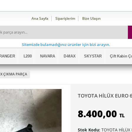
Ana Sayfa
Siparişlerim
Bize Ulaşın
Sitemizde bulamadığınız ürünler için bizi arayın.
RANGER
L200
NAVARA
D-MAX
SKYSTAR
Çift Kabin 
UX ÇIKMA PARÇA
TOYOTA HİLÜX EURO 6 
8.400,00
TL
Stok Kodu:
TOYOTA HİLÜX 