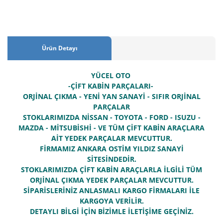
Ürün Detayı
YÜCEL OTO
-ÇİFT KABİN PARÇALARI-
ORJİNAL ÇIKMA - YENİ YAN SANAYİ - SIFIR ORJİNAL
PARÇALAR
STOKLARIMIZDA NİSSAN - TOYOTA - FORD - ISUZU -
MAZDA - MİTSUBİSHİ - VE TÜM ÇİFT KABİN ARAÇLARA
AİT YEDEK PARÇALAR MEVCUTTUR.
FİRMAMIZ ANKARA OSTİM YILDIZ SANAYİ
SİTESİNDEDİR.
STOKLARIMIZDA ÇİFT KABİN ARAÇLARLA İLGİLİ TÜM
ORJİNAL ÇIKMA YEDEK PARÇALAR MEVCUTTUR.
SİPARİSLERİNİZ ANLASMALI KARGO FİRMALARI İLE
KARGOYA VERİLİR.
DETAYLI BİLGİ İÇİN BİZİMLE İLETİŞİME GEÇİNİZ.