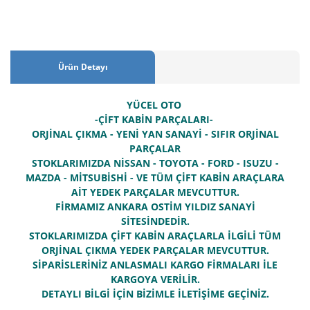
Ürün Detayı
YÜCEL OTO
-ÇİFT KABİN PARÇALARI-
ORJİNAL ÇIKMA - YENİ YAN SANAYİ - SIFIR ORJİNAL
PARÇALAR
STOKLARIMIZDA NİSSAN - TOYOTA - FORD - ISUZU -
MAZDA - MİTSUBİSHİ - VE TÜM ÇİFT KABİN ARAÇLARA
AİT YEDEK PARÇALAR MEVCUTTUR.
FİRMAMIZ ANKARA OSTİM YILDIZ SANAYİ
SİTESİNDEDİR.
STOKLARIMIZDA ÇİFT KABİN ARAÇLARLA İLGİLİ TÜM
ORJİNAL ÇIKMA YEDEK PARÇALAR MEVCUTTUR.
SİPARİSLERİNİZ ANLASMALI KARGO FİRMALARI İLE
KARGOYA VERİLİR.
DETAYLI BİLGİ İÇİN BİZİMLE İLETİŞİME GEÇİNİZ.