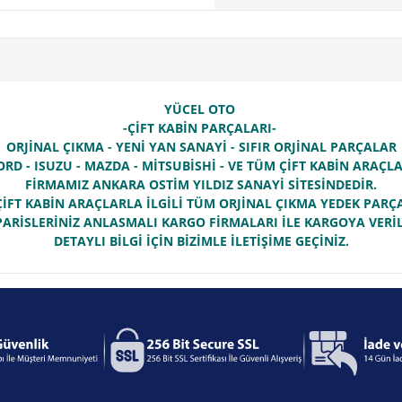
YÜCEL OTO
-ÇİFT KABİN PARÇALARI-
ORJİNAL ÇIKMA - YENİ YAN SANAYİ - SIFIR ORJİNAL PARÇALAR
ORD - ISUZU - MAZDA - MİTSUBİSHİ - VE TÜM ÇİFT KABİN ARAÇ
FİRMAMIZ ANKARA OSTİM YILDIZ SANAYİ SİTESİNDEDİR.
İFT KABİN ARAÇLARLA İLGİLİ TÜM ORJİNAL ÇIKMA YEDEK PAR
PARİSLERİNİZ ANLASMALI KARGO FİRMALARI İLE KARGOYA VERİL
DETAYLI BİLGİ İÇİN BİZİMLE İLETİŞİME GEÇİNİZ.