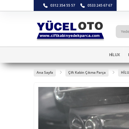
0312 354 55 57
0533 245 67 67
HİLUX
Ana Sayfa
Çift Kabin Çıkma Parça
HİL