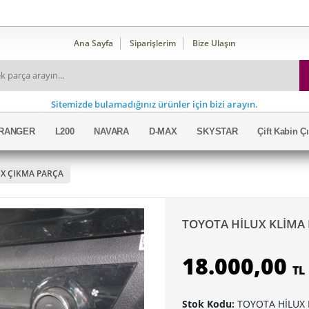
Ana Sayfa
Siparişlerim
Bize Ulaşın
Sitemizde bulamadığınız ürünler için bizi arayın.
RANGER
L200
NAVARA
D-MAX
SKYSTAR
Çift Kabin 
UX ÇIKMA PARÇA
TOYOTA HİLUX KLİMA 
18.000,00
TL
Stok Kodu:
TOYOTA HİLUX 