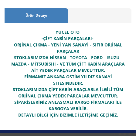
Ürün Detayı
YÜCEL OTO
-ÇİFT KABİN PARÇALARI-
ORJİNAL ÇIKMA - YENİ YAN SANAYİ - SIFIR ORJİNAL
PARÇALAR
STOKLARIMIZDA NİSSAN - TOYOTA - FORD - ISUZU -
MAZDA - MİTSUBİSHİ - VE TÜM ÇİFT KABİN ARAÇLARA
AİT YEDEK PARÇALAR MEVCUTTUR.
FİRMAMIZ ANKARA OSTİM YILDIZ SANAYİ
SİTESİNDEDİR.
STOKLARIMIZDA ÇİFT KABİN ARAÇLARLA İLGİLİ TÜM
ORJİNAL ÇIKMA YEDEK PARÇALAR MEVCUTTUR.
SİPARİSLERİNİZ ANLASMALI KARGO FİRMALARI İLE
KARGOYA VERİLİR.
DETAYLI BİLGİ İÇİN BİZİMLE İLETİŞİME GEÇİNİZ.