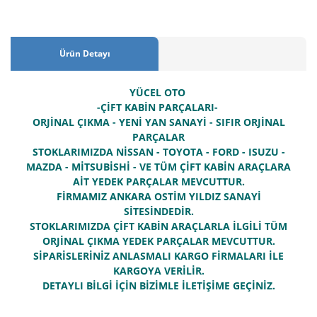
Ürün Detayı
YÜCEL OTO
-ÇİFT KABİN PARÇALARI-
ORJİNAL ÇIKMA - YENİ YAN SANAYİ - SIFIR ORJİNAL
PARÇALAR
STOKLARIMIZDA NİSSAN - TOYOTA - FORD - ISUZU -
MAZDA - MİTSUBİSHİ - VE TÜM ÇİFT KABİN ARAÇLARA
AİT YEDEK PARÇALAR MEVCUTTUR.
FİRMAMIZ ANKARA OSTİM YILDIZ SANAYİ
SİTESİNDEDİR.
STOKLARIMIZDA ÇİFT KABİN ARAÇLARLA İLGİLİ TÜM
ORJİNAL ÇIKMA YEDEK PARÇALAR MEVCUTTUR.
SİPARİSLERİNİZ ANLASMALI KARGO FİRMALARI İLE
KARGOYA VERİLİR.
DETAYLI BİLGİ İÇİN BİZİMLE İLETİŞİME GEÇİNİZ.