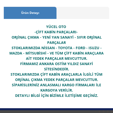
Ürün Detayı
YÜCEL OTO
-ÇİFT KABİN PARÇALARI-
ORJİNAL ÇIKMA - YENİ YAN SANAYİ - SIFIR ORJİNAL
PARÇALAR
STOKLARIMIZDA NİSSAN - TOYOTA - FORD - ISUZU -
MAZDA - MİTSUBİSHİ - VE TÜM ÇİFT KABİN ARAÇLARA
AİT YEDEK PARÇALAR MEVCUTTUR.
FİRMAMIZ ANKARA OSTİM YILDIZ SANAYİ
SİTESİNDEDİR.
STOKLARIMIZDA ÇİFT KABİN ARAÇLARLA İLGİLİ TÜM
ORJİNAL ÇIKMA YEDEK PARÇALAR MEVCUTTUR.
SİPARİSLERİNİZ ANLASMALI KARGO FİRMALARI İLE
KARGOYA VERİLİR.
DETAYLI BİLGİ İÇİN BİZİMLE İLETİŞİME GEÇİNİZ.