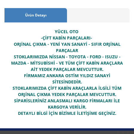
Ürün Detayı
YÜCEL OTO
-ÇİFT KABİN PARÇALARI-
ORJİNAL ÇIKMA - YENİ YAN SANAYİ - SIFIR ORJİNAL
PARÇALAR
STOKLARIMIZDA NİSSAN - TOYOTA - FORD - ISUZU -
MAZDA - MİTSUBİSHİ - VE TÜM ÇİFT KABİN ARAÇLARA
AİT YEDEK PARÇALAR MEVCUTTUR.
FİRMAMIZ ANKARA OSTİM YILDIZ SANAYİ
SİTESİNDEDİR.
STOKLARIMIZDA ÇİFT KABİN ARAÇLARLA İLGİLİ TÜM
ORJİNAL ÇIKMA YEDEK PARÇALAR MEVCUTTUR.
SİPARİSLERİNİZ ANLASMALI KARGO FİRMALARI İLE
KARGOYA VERİLİR.
DETAYLI BİLGİ İÇİN BİZİMLE İLETİŞİME GEÇİNİZ.