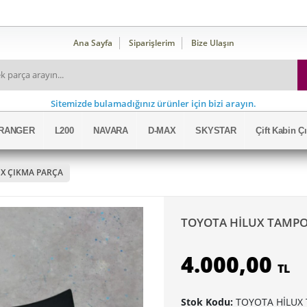
Ana Sayfa
Siparişlerim
Bize Ulaşın
Sitemizde bulamadığınız ürünler için bizi arayın.
RANGER
L200
NAVARA
D-MAX
SKYSTAR
Çift Kabin 
UX ÇIKMA PARÇA
TOYOTA HİLUX TAMPO
4.000,00
TL
Stok Kodu:
TOYOTA HİLUX