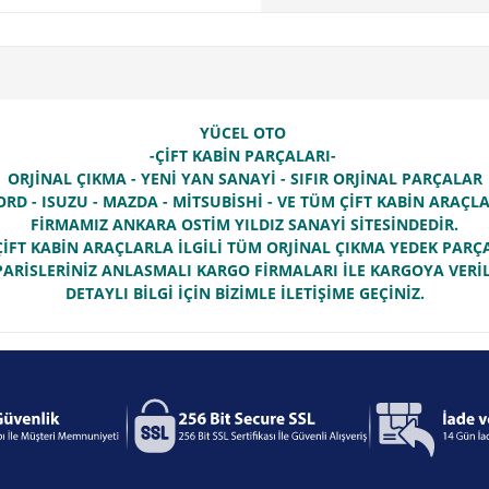
YÜCEL OTO
-ÇİFT KABİN PARÇALARI-
ORJİNAL ÇIKMA - YENİ YAN SANAYİ - SIFIR ORJİNAL PARÇALAR
ORD - ISUZU - MAZDA - MİTSUBİSHİ - VE TÜM ÇİFT KABİN ARAÇ
FİRMAMIZ ANKARA OSTİM YILDIZ SANAYİ SİTESİNDEDİR.
İFT KABİN ARAÇLARLA İLGİLİ TÜM ORJİNAL ÇIKMA YEDEK PAR
PARİSLERİNİZ ANLASMALI KARGO FİRMALARI İLE KARGOYA VERİL
DETAYLI BİLGİ İÇİN BİZİMLE İLETİŞİME GEÇİNİZ.