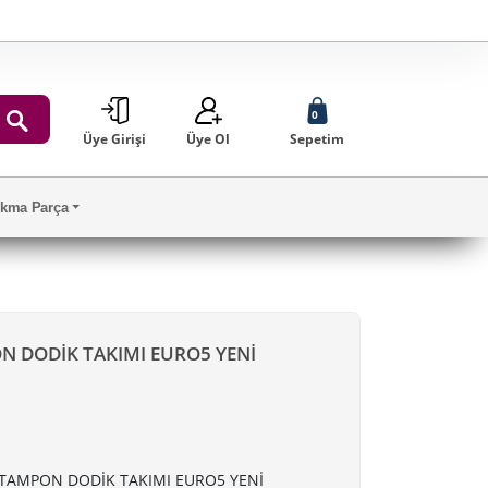
0
Üye Girişi
Üye Ol
Sepetim
ARA
Çıkma Parça
N DODİK TAKIMI EURO5 YENİ
 TAMPON DODİK TAKIMI EURO5 YENİ