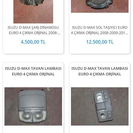
ISUZU D-MAX ŞARJ DİNAMOSU
ISUZU D-MAX SOL TAŞIYICI EURO
EURO 4 ÇIKMA ORJİNAL 2008-
4 ÇIKMA ORJİNAL 2008-2009-2010-
2009-2010-2011-2012 MODEL
2011-2012 MODEL ARALIĞINDA
4.500,00 TL
12.500,00 TL
ARALIĞINDA STOKLARIMIZDA
STOKLARIMIZDA MEVCUTTUR.
MEVCUTTUR.
ISUZU D-MAX TAVAN LAMBASI
ISUZU D-MAX TAVAN LAMBASI
EURO 4 ÇIKMA ORJİNAL
EURO 4 ÇIKMA ORJİNAL