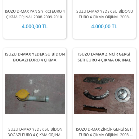
ISUZU D-MAX YAN SIYIRICI EURO 4
ISUZU D-MAX YEDEK SU BİDONU
ÇIKMA ORJİNAL 2008-2009-2010-
EURO 4 ÇIKMA ORJİNAL 2008-
2011-2012 MODEL ARALIĞINDA
2009-2010-2011-2012 MODEL
4.000,00 TL
4.000,00 TL
STOKLARIMIZDA MEVCUTTUR.
ARALIĞINDA STOKLARIMIZDA
MEVCUTTUR.
ISUZU D-MAX YEDEK SU BİDON
ISUZU D-MAX ZİNCİR GERGİ
BOĞAZI EURO 4 ÇIKMA
SETİ EURO 4 ÇIKMA ORJİNAL
ISUZU D-MAX YEDEK SU BİDON
ISUZU D-MAX ZİNCİR GERGİ SETİ
BOĞAZI EURO 4 ÇIKMA ORJİNAL
EURO 4 ÇIKMA ORJİNAL 2008-