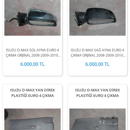
ISUZU D-MAX SOL AYNA EURO 4
ISUZU D-MAX SAĞ AYNA EURO 4
ÇIKMA ORJİNAL 2008-2009-2010-
ÇIKMA ORJİNAL 2008-2009-2010-
2011-2012 MODEL ARALIĞINDA
2011-2012 MODEL ARALIĞINDA
6.000,00 TL
6.000,00 TL
STOKLARIMIZDA MEVCUTTUR.
STOKLARIMIZDA MEVCUTTUR.
ISUZU D-MAX YAN DİREK
ISUZU D-MAX YAN DİREK
PLASTİĞİ EURO 4 ÇIKMA
PLASTİĞİ EURO 4 ÇIKMA