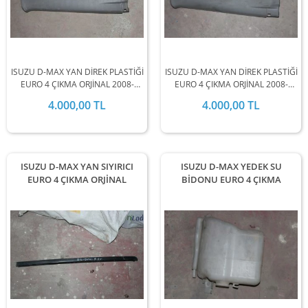
ISUZU D-MAX YAN DİREK PLASTİĞİ
ISUZU D-MAX YAN DİREK PLASTİĞİ
EURO 4 ÇIKMA ORJİNAL 2008-
EURO 4 ÇIKMA ORJİNAL 2008-
2009-2010-2011-2012 MODEL
2009-2010-2011-2012 MODEL
4.000,00 TL
4.000,00 TL
ARALIĞINDA STOKLARIMIZDA
ARALIĞINDA STOKLARIMIZDA
MEVCUTTUR.
MEVCUTTUR.
ISUZU D-MAX YAN SIYIRICI
ISUZU D-MAX YEDEK SU
EURO 4 ÇIKMA ORJİNAL
BİDONU EURO 4 ÇIKMA