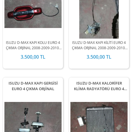
ISUZU D-MAX KAPI KOLU EURO 4
ISUZU D-MAX KAPI KİLİTİ EURO 4
ÇIKMA ORJİNAL 2008-2009-2010-
ÇIKMA ORJİNAL 2008-2009-2010-
2011-2012 MODEL ARALIĞINDA
2011-2012 MODEL ARALIĞINDA
3.500,00 TL
3.500,00 TL
STOKLARIMIZDA MEVCUTTUR.
STOKLARIMIZDA MEVCUTTUR.
ISUZU D-MAX KAPI GERGİSİ
ISUZU D-MAX KALORİFER
EURO 4 ÇIKMA ORJİNAL
KLİMA RADYATÖRÜ EURO 4
ÇIKMA