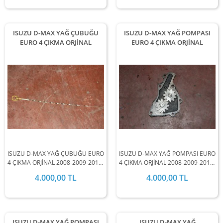
ISUZU D-MAX YAĞ ÇUBUĞU
ISUZU D-MAX YAĞ POMPASI
EURO 4 ÇIKMA ORJİNAL
EURO 4 ÇIKMA ORJİNAL
ISUZU D-MAX YAĞ ÇUBUĞU EURO
ISUZU D-MAX YAĞ POMPASI EURO
4 ÇIKMA ORJİNAL 2008-2009-2010-
4 ÇIKMA ORJİNAL 2008-2009-2010-
2011-2012 MODEL ARALIĞINDA
2011-2012 MODEL ARALIĞINDA
4.000,00 TL
4.000,00 TL
STOKLARIMIZDA MEVCUTTUR.
STOKLARIMIZDA MEVCUTTUR.
ISUZU D-MAX YAĞ POMPASI
ISUZU D-MAX YAĞ