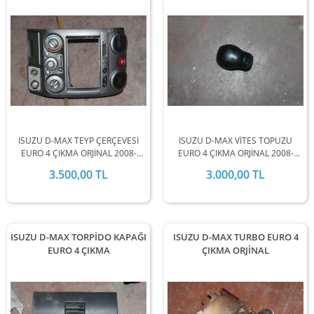
ISUZU D-MAX TEYP ÇERÇEVESİ
ISUZU D-MAX VİTES TOPUZU
EURO 4 ÇIKMA ORJİNAL 2008-
EURO 4 ÇIKMA ORJİNAL 2008-
2009-2010-2011-2012 MODEL
2009-2010-2011-2012 MODEL
3.500,00 TL
3.000,00 TL
ARALIĞINDA STOKLARIMIZDA
ARALIĞINDA STOKLARIMIZDA
MEVCUTTUR.
MEVCUTTUR.
ISUZU D-MAX TORPİDO KAPAĞI
ISUZU D-MAX TURBO EURO 4
EURO 4 ÇIKMA
ÇIKMA ORJİNAL