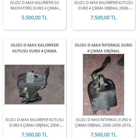
ISUZU D-MAX KALORİFER SU
ISUZU D-MAX KALORİFER KUTUSU
RADYATÖRÜ EURO 4 ÇIKMA
EURO 4 ÇIKMA ORJİNAL 2008-
ORJİNAL 2008-2009-2010-2011-
2009-2010-2011-2012 MODEL
5.500,00 TL
7.500,00 TL
2012 MODEL ARALIĞINDA
ARALIĞINDA STOKLARIMIZDA
STOKLARIMIZDA MEVCUTTUR.
MEVCUTTUR.
ISUZU D-MAX KALORİFER
ISUZU D-MAX İNTERKOL EURO
KUTUSU EURO 4 ÇIKMA
4 ÇIKMA ORJİNAL
ISUZU D-MAX KALORİFER KUTUSU
ISUZU D-MAX İNTERKOL EURO 4
EURO 4 ÇIKMA ORJİNAL 2008-
ÇIKMA ORJİNAL 2008-2009-2010-
2009-2010-2011-2012 MODEL
2011-2012 MODEL ARALIĞINDA
7.500,00 TL
7.500,00 TL
ARALIĞINDA STOKLARIMIZDA
STOKLARIMIZDA MEVCUTTUR.