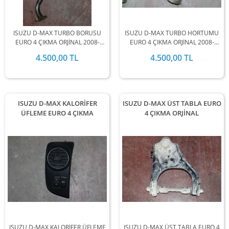
ISUZU D-MAX TURBO BORUSU
ISUZU D-MAX TURBO HORTUMU
EURO 4 ÇIKMA ORJİNAL 2008-
EURO 4 ÇIKMA ORJİNAL 2008-
2009-2010-2011-2012 MODEL
2009-2010-2011-2012 MODEL
4.500,00 TL
4.500,00 TL
ARALIĞINDA STOKLARIMIZDA
ARALIĞINDA STOKLARIMIZDA
MEVCUTTUR.
MEVCUTTUR.
ISUZU D-MAX KALORİFER
ISUZU D-MAX ÜST TABLA EURO
ÜFLEME EURO 4 ÇIKMA
4 ÇIKMA ORJİNAL
ISUZU D-MAX KALORİFER ÜFLEME
ISUZU D-MAX ÜST TABLA EURO 4