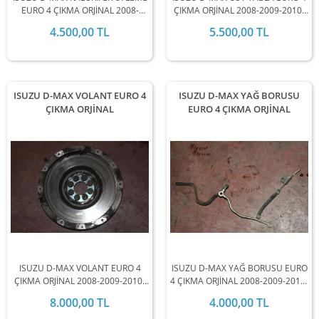
EURO 4 ÇIKMA ORJİNAL 2008-
ÇIKMA ORJİNAL 2008-2009-2010-
2009-2010-2011-2012 MODEL
2011-2012 MODEL ARALIĞINDA
4.500,00 TL
5.500,00 TL
ARALIĞINDA STOKLARIMIZDA
STOKLARIMIZDA MEVCUTTUR.
MEVCUTTUR.
ISUZU D-MAX VOLANT EURO 4
ISUZU D-MAX YAĞ BORUSU
ÇIKMA ORJİNAL
EURO 4 ÇIKMA ORJİNAL
ISUZU D-MAX VOLANT EURO 4
ISUZU D-MAX YAĞ BORUSU EURO
ÇIKMA ORJİNAL 2008-2009-2010-
4 ÇIKMA ORJİNAL 2008-2009-2010-
2011-2012 MODEL ARALIĞINDA
2011-2012 MODEL ARALIĞINDA
8.000,00 TL
4.000,00 TL
STOKLARIMIZDA MEVCUTTUR.
STOKLARIMIZDA MEVCUTTUR.