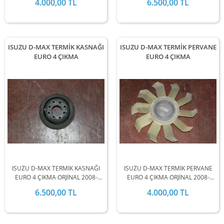
4.000,00 TL
6.500,00 TL
MODEL ARALIĞINDA
STOKLARIMIZDA MEVCUTTUR.
STOKLARIMIZDA MEVCUTTUR.
ISUZU D-MAX TERMİK KASNAĞI
ISUZU D-MAX TERMİK PERVANE
EURO 4 ÇIKMA
EURO 4 ÇIKMA
ISUZU D-MAX TERMİK KASNAĞI
ISUZU D-MAX TERMİK PERVANE
EURO 4 ÇIKMA ORJİNAL 2008-
EURO 4 ÇIKMA ORJİNAL 2008-
2009-2010-2011-2012 MODEL
2009-2010-2011-2012 MODEL
6.500,00 TL
4.000,00 TL
ARALIĞINDA STOKLARIMIZDA
ARALIĞINDA STOKLARIMIZDA
MEVCUTTUR.
MEVCUTTUR.