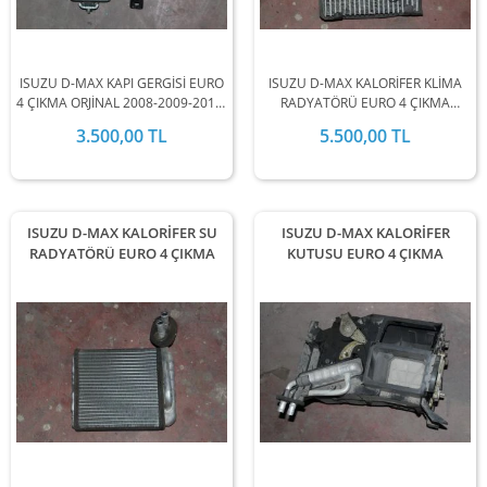
ISUZU D-MAX KAPI GERGİSİ EURO
ISUZU D-MAX KALORİFER KLİMA
4 ÇIKMA ORJİNAL 2008-2009-2010-
RADYATÖRÜ EURO 4 ÇIKMA
2011-2012 MODEL ARALIĞINDA
ORJİNAL 2008-2009-2010-2011-
3.500,00 TL
5.500,00 TL
STOKLARIMIZDA MEVCUTTUR.
2012 MODEL ARALIĞINDA
STOKLARIMIZDA MEVCUTTUR.
ISUZU D-MAX KALORİFER SU
ISUZU D-MAX KALORİFER
RADYATÖRÜ EURO 4 ÇIKMA
KUTUSU EURO 4 ÇIKMA