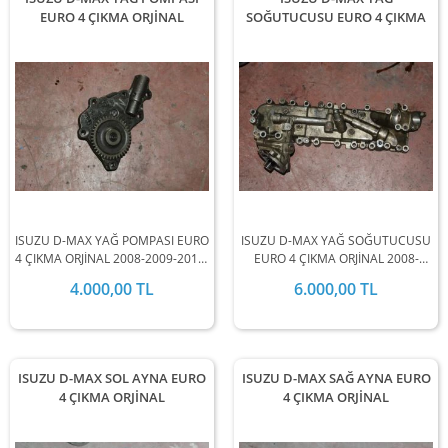
EURO 4 ÇIKMA ORJİNAL
SOĞUTUCUSU EURO 4 ÇIKMA
ISUZU D-MAX YAĞ POMPASI EURO
ISUZU D-MAX YAĞ SOĞUTUCUSU
4 ÇIKMA ORJİNAL 2008-2009-2010-
EURO 4 ÇIKMA ORJİNAL 2008-
2011-2012 MODEL ARALIĞINDA
2009-2010-2011-2012 MODEL
4.000,00 TL
6.000,00 TL
STOKLARIMIZDA MEVCUTTUR.
ARALIĞINDA STOKLARIMIZDA
MEVCUTTUR.
ISUZU D-MAX SOL AYNA EURO
ISUZU D-MAX SAĞ AYNA EURO
4 ÇIKMA ORJİNAL
4 ÇIKMA ORJİNAL