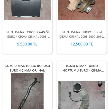
ISUZU D-MAX TORPİDO KAPAĞI
ISUZU D-MAX TURBO EURO 4
EURO 4 ÇIKMA ORJİNAL 2008-
ÇIKMA ORJİNAL 2008-2009-2010-
2009-2010-2011-2012 MODEL
2011-2012 MODEL ARALIĞINDA
5.500,00 TL
12.500,00 TL
ARALIĞINDA STOKLARIMIZDA
STOKLARIMIZDA MEVCUTTUR.
MEVCUTTUR.
ISUZU D-MAX TURBO BORUSU
ISUZU D-MAX TURBO
EURO 4 ÇIKMA ORJİNAL
HORTUMU EURO 4 ÇIKMA
ORJİNAL