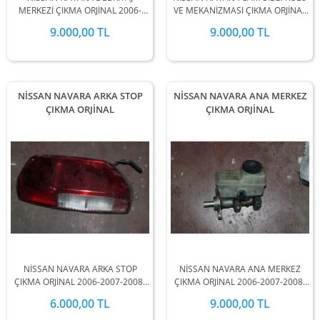
MERKEZİ ÇIKMA ORJİNAL 2006-
VE MEKANİZMASI ÇIKMA ORJİNAL
2007-2008-2009-2010-2011-2012-
2006-2007-2008-2009-2010-2011-
9.000,00 TL
9.000,00 TL
2013-2014-2015-2016-2017-2018-
2012-2013-2014-2015-2016-2017-
2019 MODEL ARALIĞINDA
2018-2019 MODEL ARALIĞINDA
STOKLARIMIZDA MEVCUTTUR.
STOKLARIMIZDA MEVCUTTUR.
NİSSAN NAVARA ARKA STOP
NİSSAN NAVARA ANA MERKEZ
ÇIKMA ORJİNAL
ÇIKMA ORJİNAL
NİSSAN NAVARA ARKA STOP
NİSSAN NAVARA ANA MERKEZ
ÇIKMA ORJİNAL 2006-2007-2008-
ÇIKMA ORJİNAL 2006-2007-2008-
2009-2010-2011-2012-2013-2014-
2009-2010-2011-2012-2013-2014-
6.000,00 TL
9.000,00 TL
2015-2016-2017-2018-2019
2015-2016-2017-2018-2019