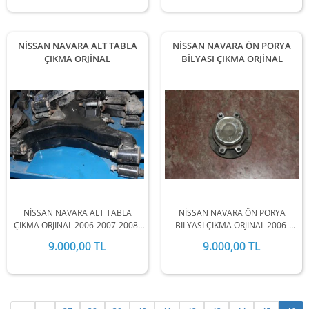
MODEL ARALIĞINDA
MODEL ARALIĞINDA
STOKLARIMIZDA MEVCUTTUR.
STOKLARIMIZDA MEVCUTTUR.
NİSSAN NAVARA ALT TABLA
NİSSAN NAVARA ÖN PORYA
ÇIKMA ORJİNAL
BİLYASI ÇIKMA ORJİNAL
NİSSAN NAVARA ALT TABLA
NİSSAN NAVARA ÖN PORYA
ÇIKMA ORJİNAL 2006-2007-2008-
BİLYASI ÇIKMA ORJİNAL 2006-
2009-2010-2011-2012-2013-2014-
2007-2008-2009-2010-2011-2012-
9.000,00 TL
9.000,00 TL
2015-2016-2017-2018-2019
2013-2014-2015-2016-2017-2018-
MODEL ARALIĞINDA
2019 MODEL ARALIĞINDA
STOKLARIMIZDA MEVCUTTUR.
STOKLARIMIZDA MEVCUTTUR.