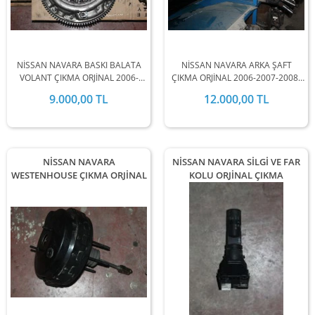
NİSSAN NAVARA BASKI BALATA
NİSSAN NAVARA ARKA ŞAFT
VOLANT ÇIKMA ORJİNAL 2006-
ÇIKMA ORJİNAL 2006-2007-2008-
2007-2008-2009-2010-2011
2009-2010-2011 MODEL
9.000,00 TL
12.000,00 TL
MODEL ARALIĞINDA
ARALIĞINDA STOKLARIMIZDA
STOKLARIMIZDA MEVCUTTUR.
MEVCUTTUR.
NİSSAN NAVARA
NİSSAN NAVARA SİLGİ VE FAR
WESTENHOUSE ÇIKMA ORJİNAL
KOLU ORJİNAL ÇIKMA