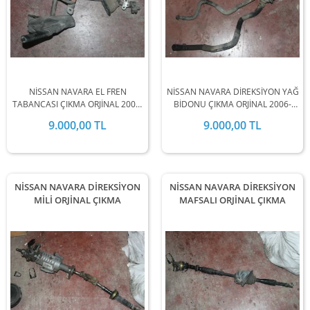
NİSSAN NAVARA EL FREN
NİSSAN NAVARA DİREKSİYON YAĞ
TABANCASI ÇIKMA ORJİNAL 2006-
BİDONU ÇIKMA ORJİNAL 2006-
2007-2008-2009-2010-2011-2012-
2007-2008-2009-2010-2011-2012-
9.000,00 TL
9.000,00 TL
2013-2014-2015-2016-2017-2018-
2013-2014-2015-2016-2017-2018-
2019 MODEL ARALIĞINDA
2019 MODEL ARALIĞINDA
STOKLARIMIZDA MEVCUTTUR.
STOKLARIMIZDA MEVCUTTUR.
NİSSAN NAVARA DİREKSİYON
NİSSAN NAVARA DİREKSİYON
MİLİ ORJİNAL ÇIKMA
MAFSALI ORJİNAL ÇIKMA