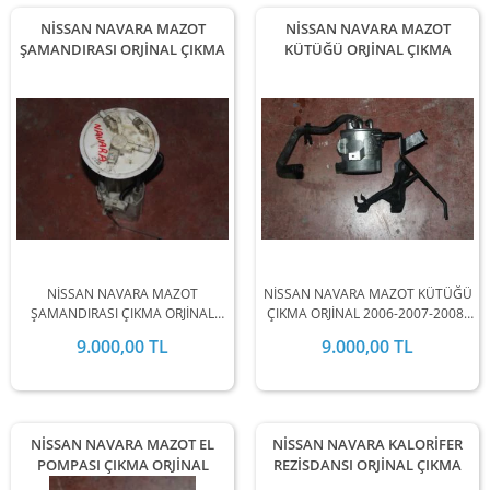
NİSSAN NAVARA MAZOT
NİSSAN NAVARA MAZOT
ŞAMANDIRASI ORJİNAL ÇIKMA
KÜTÜĞÜ ORJİNAL ÇIKMA
NİSSAN NAVARA MAZOT
NİSSAN NAVARA MAZOT KÜTÜĞÜ
ŞAMANDIRASI ÇIKMA ORJİNAL
ÇIKMA ORJİNAL 2006-2007-2008-
2006-2007-2008-2009-2010-2011-
2009-2010-2011-2012-2013-2014-
9.000,00 TL
9.000,00 TL
2012-2013-2014-2015-2016-2017-
2015-2016-2017-2018-2019
2018-2019 MODEL ARALIĞINDA
MODEL ARALIĞINDA
STOKLARIMIZDA MEVCUTTUR.
STOKLARIMIZDA MEVCUTTUR.
NİSSAN NAVARA MAZOT EL
NİSSAN NAVARA KALORİFER
POMPASI ÇIKMA ORJİNAL
REZİSDANSI ORJİNAL ÇIKMA