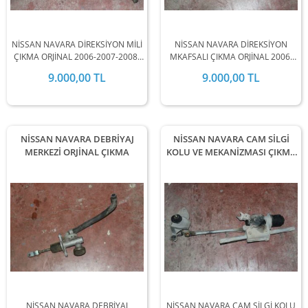
NİSSAN NAVARA DİREKSİYON MİLİ
NİSSAN NAVARA DİREKSİYON
ÇIKMA ORJİNAL 2006-2007-2008-
MKAFSALI ÇIKMA ORJİNAL 2006-
2009-2010-2011-2012-2013-2014-
2007-2008-2009-2010-2011-2012-
9.000,00 TL
9.000,00 TL
2015-2016-2017-2018-2019
2013-2014-2015-2016-2017-2018-
MODEL ARALIĞINDA
2019 MODEL ARALIĞINDA
STOKLARIMIZDA MEVCUTTUR.
STOKLARIMIZDA MEVCUTTUR.
NİSSAN NAVARA DEBRİYAJ
NİSSAN NAVARA CAM SİLGİ
MERKEZİ ORJİNAL ÇIKMA
KOLU VE MEKANİZMASI ÇIKMA
ORJİNAL
NİSSAN NAVARA DEBRİYAJ
NİSSAN NAVARA CAM SİLGİ KOLU