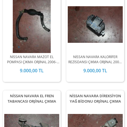
NİSSAN NAVARA MAZOT EL
NİSSAN NAVARA KALORİFER
POMPASI ÇIKMA ORJİNAL 2006-
REZİSDANSI ÇIKMA ORJİNAL 2006-
2007-2008-2009-2010-2011-2012-
2007-2008-2009-2010-2011-2012-
9.000,00 TL
9.000,00 TL
2013-2014-2015-2016-2017-2018-
2013-2014-2015-2016-2017-2018-
2019 MODEL ARALIĞINDA
2019 MODEL ARALIĞINDA
STOKLARIMIZDA MEVCUTTUR.
STOKLARIMIZDA MEVCUTTUR.
NİSSAN NAVARA EL FREN
NİSSAN NAVARA DİREKSİYON
TABANCASI ORJİNAL ÇIKMA
YAĞ BİDONU ORJİNAL ÇIKMA