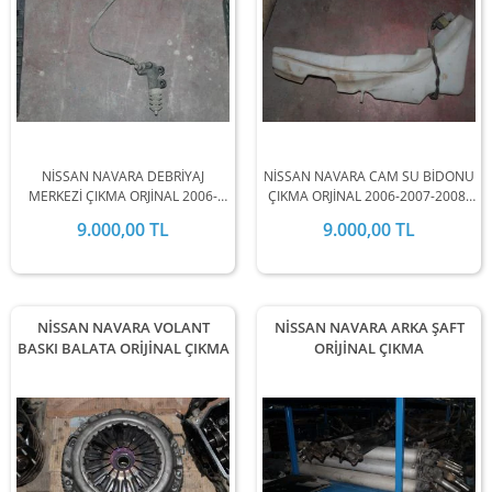
NİSSAN NAVARA DEBRİYAJ
NİSSAN NAVARA CAM SU BİDONU
MERKEZİ ÇIKMA ORJİNAL 2006-
ÇIKMA ORJİNAL 2006-2007-2008-
2007-2008-2009-2010-2011
2009-2010-2011 MODEL
9.000,00 TL
9.000,00 TL
MODEL ARALIĞINDA
ARALIĞINDA STOKLARIMIZDA
STOKLARIMIZDA MEVCUTTUR.
MEVCUTTUR.
NİSSAN NAVARA VOLANT
NİSSAN NAVARA ARKA ŞAFT
BASKI BALATA ORİJİNAL ÇIKMA
ORİJİNAL ÇIKMA