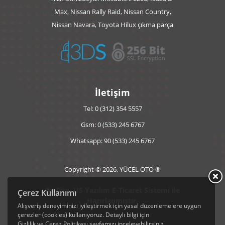
Max, Nissan Rally Raid, Nissan Country,
Sitemizde mevcut olan Yedek Çıkma Parçalar; Mitsubishi L200
Yedek Parçaları, Toyota Hilux Yedek Parçaları, Ford Ranger
Nissan Navara, Toyota Hilux çıkma parça
Yedek Parçaları, Isuzu D-Max Yedek Parçaları, Nissan Navara
Yedek Parçaları, Nissan Skystar Yedek Parçalarıdır.
Ayrıca L200, Hilux, Ranger, D-Max, Navara ve Skystar
araçlarına ait olan yedek parçalar farklı yıl ve renk
seçenekleriyle sitemizde mevcuttur.
İletişim
Tel: 0 (312) 354 5557
Gsm: 0 (533) 245 6767
Whatsapp: 90 (533) 245 6767
Copyright © 2026, YÜCEL OTO ®
Bu Site, US Yazılım
E-Ticaret
Sistemi ile
Çerez Kullanımı
Hazırlanmıştır.
Alışveriş deneyiminizi iyileştirmek için yasal düzenlemelere uygun
çerezler (cookies) kullanıyoruz. Detaylı bilgi için
Gizlilik ve Çerez Politikası
sayfamızı inceleyebilirsiniz.