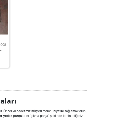
2008-
L
A
aları
ır. Öncelikli hedefimiz müşteri memnuniyetini sağlamak olup,
r yedek parça
larını “çıkma parça” şeklinde temin ettiğiniz