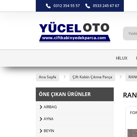
0312 354 55 57
0533 245 67 67
HİLUX
Ana Sayfa
Çift Kabin Çıkma Parça
RAN
RAN
ÖNE ÇIKAN ÜRÜNLER
AİRBAG
FO
AYNA
BEYİN