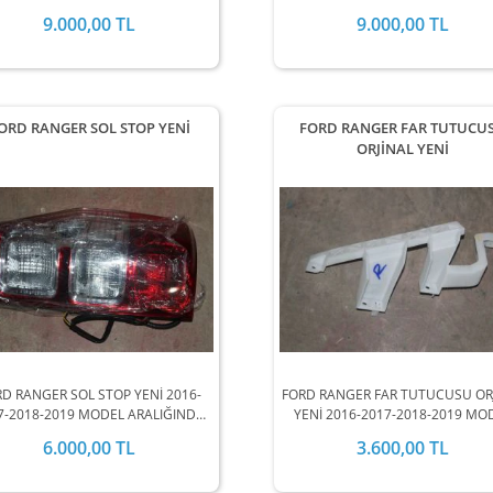
STOKLARIMIZDA MEVCUTTUR.
STOKLARIMIZDA MEVCUTTUR
9.000,00 TL
9.000,00 TL
ORD RANGER SOL STOP YENİ
FORD RANGER FAR TUTUCU
ORJİNAL YENİ
D RANGER SOL STOP YENİ 2016-
FORD RANGER FAR TUTUCUSU OR
7-2018-2019 MODEL ARALIĞINDA
YENİ 2016-2017-2018-2019 MO
STOKLARIMIZDA MEVCUTTUR.
ARALIĞINDA STOKLARIMIZD
6.000,00 TL
3.600,00 TL
MEVCUTTUR.