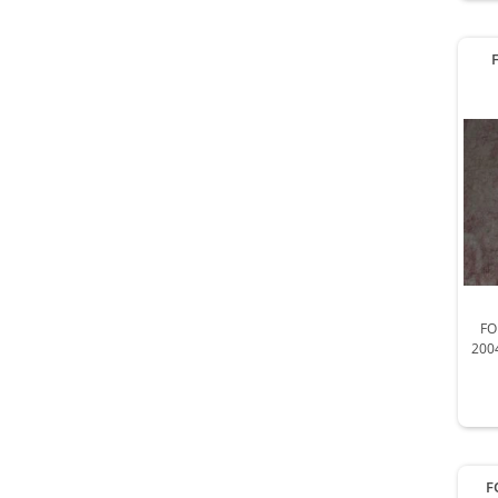
FO
200
F