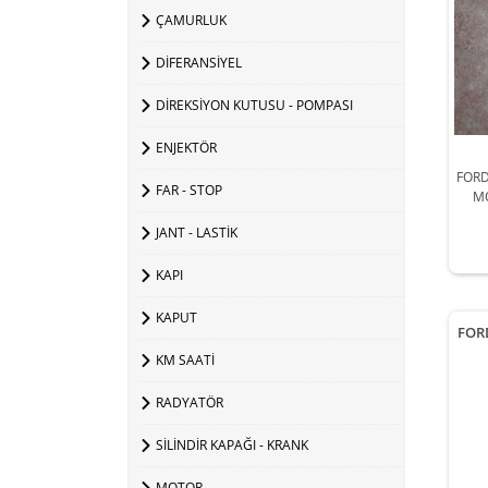
ÇAMURLUK
DİFERANSİYEL
DİREKSİYON KUTUSU - POMPASI
ENJEKTÖR
FORD
FAR - STOP
M
JANT - LASTİK
KAPI
KAPUT
FOR
KM SAATİ
RADYATÖR
SİLİNDİR KAPAĞI - KRANK
MOTOR