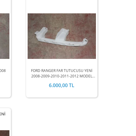
008
FORD RANGER FAR TUTUCUSU YENİ
2008-2009-2010-2011-2012 MODEL
ARALIĞINDA STOKLARIMIZDA
6.000,00 TL
MEVCUTTUR.
ENİ