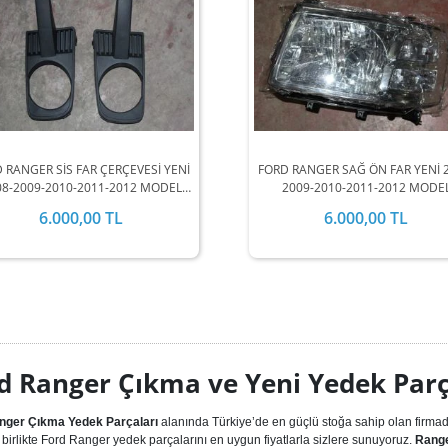
 RANGER SİS FAR ÇERÇEVESİ YENİ
FORD RANGER SAĞ ÖN FAR YENİ 
08-2009-2010-2011-2012 MODEL
2009-2010-2011-2012 MODE
ARALIĞINDA STOKLARIMIZDA
ARALIĞINDA STOKLARIMIZD
6.000,00 TL
6.000,00 TL
MEVCUTTUR.
MEVCUTTUR.
d Ranger Çıkma ve Yeni Yedek Parç
nger Çıkma Yedek Parçaları
alanında Türkiye’de en güçlü stoğa sahip olan firmad
birlikte Ford Ranger yedek parçalarını en uygun fiyatlarla sizlere sunuyoruz.
Range