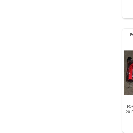
F
FOR
201