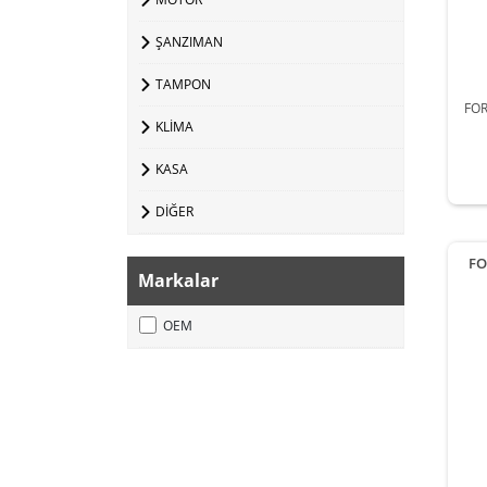
ŞANZIMAN
TAMPON
FOR
KLİMA
KASA
DİĞER
FO
Markalar
OEM